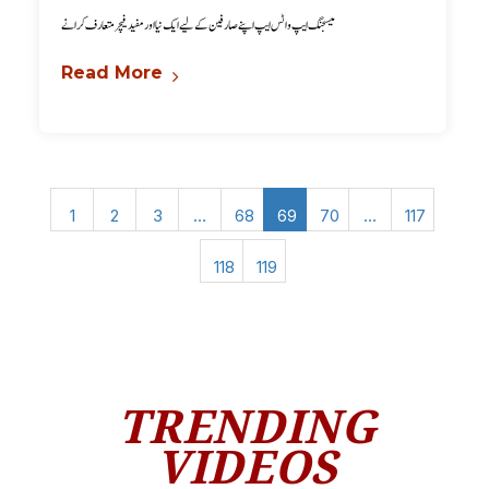
میسجنگ ایپ واٹس ایپ اپنے صارفین کے لیے ایک نیا اور مفید فیچر متعارف کرانے
Read More
1
2
3
…
68
69
70
…
117
118
119
TRENDING
VIDEOS