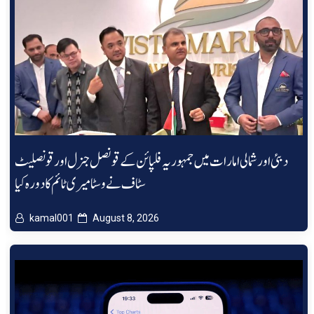
دبئی اور شمالی امارات میں جمہوریہ فلپائن کے قونصل جنرل اور قونصلیٹ
سٹاف نے وسٹا میری ٹائم کا دورہ کیا
kamal001
August 8, 2026