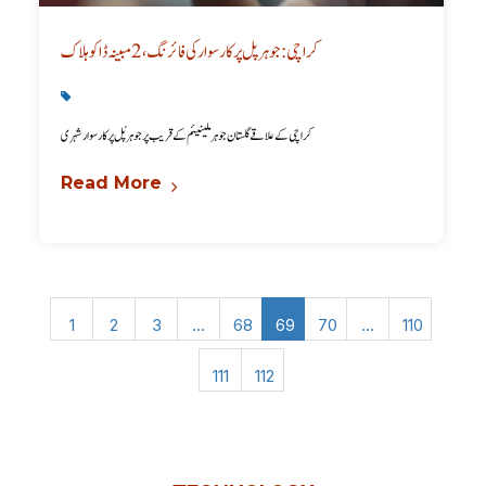
کراچی: جوہر پل پر کار سوارکی فائرنگ، 2 مبینہ ڈاکو ہلاک
Karachi News
,
Latest
کراچی کے علاقے گلستان جوہر ملینیئم کے قریب پر جوہر پُل پر کار سوار شہری
Read More
1
2
3
…
68
69
70
…
110
111
112