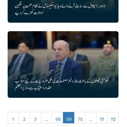
لاہور:اسپتال سے سامنے آنے والے ویڈیو اسکینڈل نے نظام صحت پر سنگین
سوالات کھڑے کر دیے
حکومتی فیصلوں کے باعث پیٹرولیم مصنوعات کی ملکی ضروریات کے لیے مناسب
مقدار دستیاب ہے، وزیراعظم
1
2
3
…
68
69
70
…
111
112