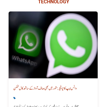
TECHNOLOGY
واٹس ایپ کا نیا فیچر: شور میں بھی صاف آواز کے ساتھ کال ممکن
Latest
,
Technology
میسجنگ ایپ واٹس ایپ نے صارفین کے لیے ایک جدید سہولت متعارف کرانے کی تیاری