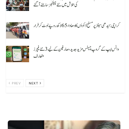
کی تلاش میں نئے چیلنجز سامنے آ گئے
August 8, 2026
کراچی: ایدھی سینٹر پر مسلح ڈاکوؤں کا دھاوا، 65 لاکھ روپے لوٹ کر فرار
August 8, 2026
واٹس ایپ کے گروپ چیٹس مزید جدید، صارفین کے لیے 3 نئے فیچرز
متعارف
August 7, 2026
PREV
NEXT