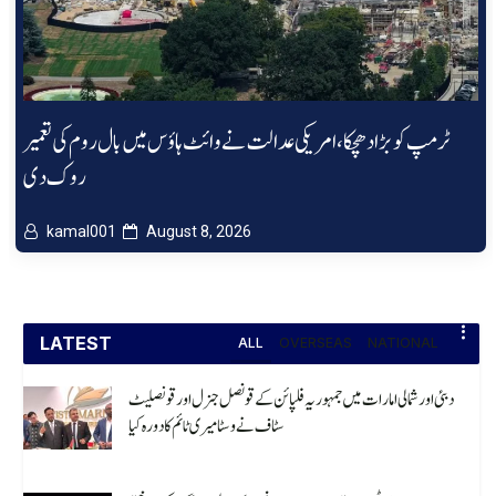
ٹرمپ کو بڑا دھچکا، امریکی عدالت نے وائٹ ہاؤس میں بال روم کی تعمیر
روک دی
kamal001
August 8, 2026
LATEST
ALL
OVERSEAS
NATIONAL
دبئی اور شمالی امارات میں جمہوریہ فلپائن کے قونصل جنرل اور قونصلیٹ
سٹاف نے وسٹا میری ٹائم کا دورہ کیا
August 8, 2026