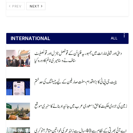
PREV
NEXT
INTERNATIONAL
ALL
دبئی اور شمالی امارات میں جمہوریہ فلپائن کے قونصل جنرل اور قونصلیٹ
سٹاف نے وسٹا میری ٹائم کا دورہ کیا
August 8, 2026
چیٹ جی پی ٹی کا بڑا اقدام، مفت صارفین کے لیے چیٹنگ کی حد ختم
August 8, 2026
زمین کی جزوی ملکیت کا حق؛ سعودی عرب میں جائیداد بنانے کا سنہری موقع
August 8, 2026
اے آئی بھرتی کے نظام سے 40 سال سے زائد عمر کی خواتین متاثر؟ نوکری