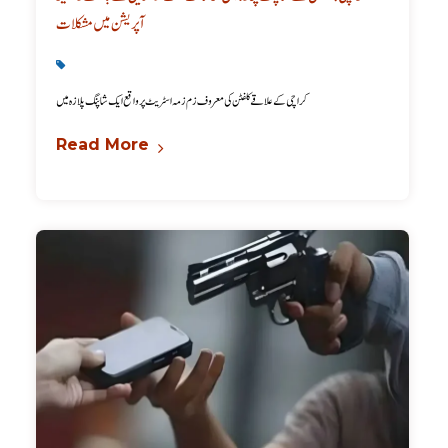
آپریشن میں مشکلات
Karachi News
,
Latest
کراچی کے علاقے کلفٹن کی معروف زم زمہ اسٹریٹ پر واقع ایک شاپنگ پلازہ میں
Read More