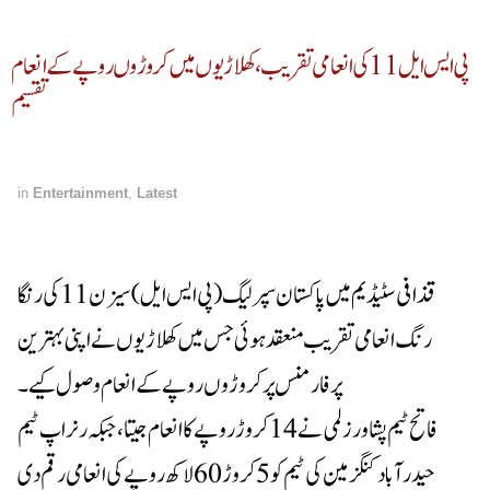
پی ایس ایل 11 کی انعامی تقریب، کھلاڑیوں میں کروڑوں روپے کے انعام
تقسیم
in
Entertainment
,
Latest
قذافی سٹیڈیم میں پاکستان سپر لیگ (پی ایس ایل) سیزن 11 کی رنگا
رنگ انعامی تقریب منعقد ہوئی جس میں کھلاڑیوں نے اپنی بہترین
پرفارمنس پر کروڑوں روپے کے انعام وصول کیے۔
فاتح ٹیم پشاور زلمی نے 14 کروڑ روپے کا انعام جیتا، جبکہ رنر اپ ٹیم
حیدر آباد کنگز مین کی ٹیم کو 5 کروڑ 60 لاکھ روپے کی انعامی رقم دی