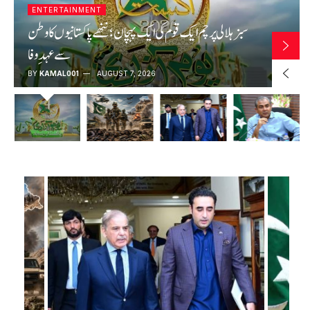
ENTERTAINMENT
سبز ہلالی پرچم ایک قوم کی ایک پہچان؛ ننھے پاکستانیوں کا وطن
سے عہدِ وفا
BY
KAMAL001
AUGUST 7, 2026