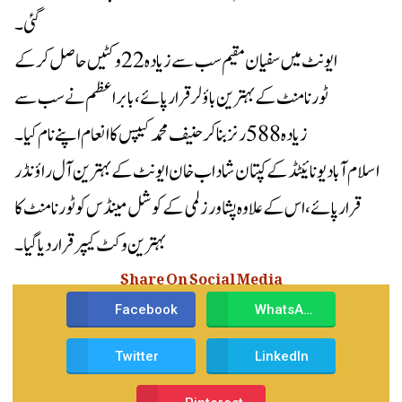
گئی۔
ایونٹ میں سفیان مقیم سب سے زیادہ 22 وکٹیں حاصل کرکے
ٹورنامنٹ کے بہترین باؤلر قرار پائے، بابراعظم نے سب سے
زیادہ 588 رنز بنا کر حنیف محمد کیپس کا انعام اپنے نام کیا۔
اسلام آباد یونائیٹڈ کے کپتان شاداب خان ایونٹ کے بہترین آل راؤنڈر
قرار پائے، اس کے علاوہ پشاور زلمی کے کوشل مینڈس کو ٹورنامنٹ کا
بہترین وکٹ کیپر قرار دیا گیا۔
Share On Social Media
Facebook
WhatsApp
Twitter
LinkedIn