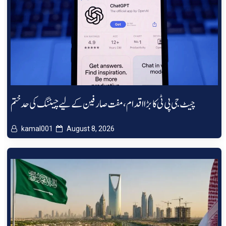
چیٹ جی پی ٹی کا بڑا اقدام، مفت صارفین کے لیے چیٹنگ کی حد ختم
kamal001
August 8, 2026