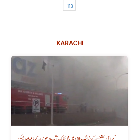
113
KARACHI
کراچی: کلفٹن کے شاپنگ پلازہ میں خوفناک آگ، دھویں کے باعث ریسکیو