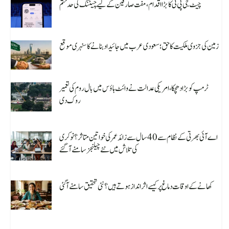
چیٹ جی پی ٹی کا بڑا اقدام، مفت صارفین کے لیے چیٹنگ کی حد ختم
August 8, 2026
زمین کی جزوی ملکیت کا حق؛ سعودی عرب میں جائیداد بنانے کا سنہری موقع
August 8, 2026
ٹرمپ کو بڑا دھچکا، امریکی عدالت نے وائٹ ہاؤس میں بال روم کی تعمیر
روک دی
August 8, 2026
اے آئی بھرتی کے نظام سے 40 سال سے زائد عمر کی خواتین متاثر؟ نوکری
کی تلاش میں نئے چیلنجز سامنے آ گئے
August 8, 2026
کھانے کے اوقات دماغ پر کیسے اثر انداز ہوتے ہیں؟ نئی تحقیق سامنے آگئی
August 8, 2026