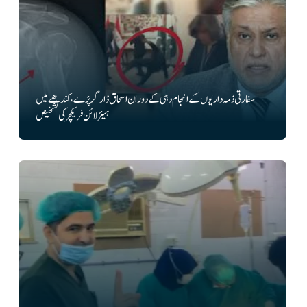
سفارتی ذمہ داریوں کے انجام دہی کے دوران اسحاق ڈار گرپڑے، کندھے میں
ہیئرلائن فریکچر کی تشخیص