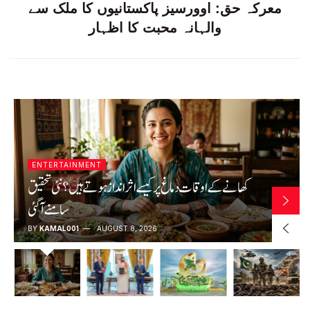
معرکہ حق: اوورسیز پاکستانیوں کا ملک سے
والہانہ محبت کا اظہار
LATEST
سعودی عرب، پاکستان اور ترکیہ میں دفاعی معاہدہ: ‘ایک پر
حملہ سب پر حملہ تصور ہوگا’
BY
KAMAL001
AUGUST 8, 2026