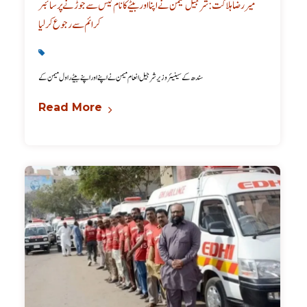
میر رضا ہلاکت: شرجیل میمن نے اپنا اور بیٹے کا نام کیس سے جوڑنے پر سائبر
کرائم سے رجوع کرلیا
Karachi News
,
Latest
سندھ کے سینیئر وزیر شرجیل انعام میمن نے اپنے اور اپنے بیٹے راول میمن کے
Read More