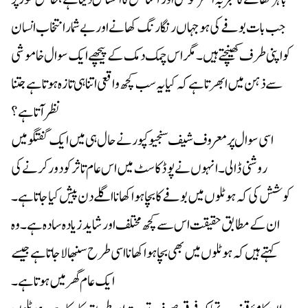
جب بات بوفے کی ہو جہاں رنگا رنگ کھانے اور بے شمار انتخاب انسان
کو اپنی طرف کھینچتے ہیں۔ مگر اس چمک دمک کے پیچھے ایک سوال خاموشی
سے ذہن میں ابھرتا ہے کہ کیا یہ سب کچھ واقعی اتنا ہی تازہ ہوتا ہے جتنا
نظر آتا ہے؟
اسی سوال پر معروف شیف سنجیو کپور نے حال ہی میں ایک گفتگو میں
روشنی ڈالی۔ انہوں نے پوڈکاسٹ میں اس عام تاثر کو دور کرنے کی
کوشش کی کہ ہوٹلوں میں بوفے کا بچا ہوا کھانا اگلے دن پیش کیا جاتا ہے۔
ان کے مطابق حقیقت اس سے کچھ مختلف اور شاید زیادہ سادہ ہے۔ وہ
کہتے ہیں کہ ہوٹلوں میں بھی بچا ہوا کھانا اسی طرح سنبھالا جاتا ہے جیسے
ایک عام گھر میں ہوتا ہے۔