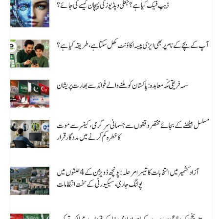
ڈیپ فیک کیا ہے؟ جعلی ویڈیوز کی پہچان کیسے کی جائے؟
August 10, 2026
آپ کے بچے کے نام پر بھی ایزی پیسہ اکاؤنٹ کھل سکتا ہے، طریقہ کیا ہے؟
August 10, 2026
سہہ فریقی مکّہ معاہدہ: پاکستان کو ملنے والے فوائد سے بھارت پریشان
August 10, 2026
مسلسل بیٹھنے کے بجائے مختصر وقفوں سے جسمانی سرگرمی، کینسر سے موت
کا خطرہ کم کرنے میں مددگار قرار
August 10, 2026
آزاد کشمیر میں انتخابات کا تیسرا مرحلہ: پونچھ ڈویژن کے 4 حلقوں میں
پولنگ جاری، سیکیورٹی کے سخت انتظامات
August 10, 2026