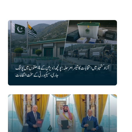
آزاد کشمیر میں انتخابات کا تیسرا مرحلہ: پونچھ ڈویژن کے 4 حلقوں میں پولنگ
جاری، سیکیورٹی کے سخت انتظامات