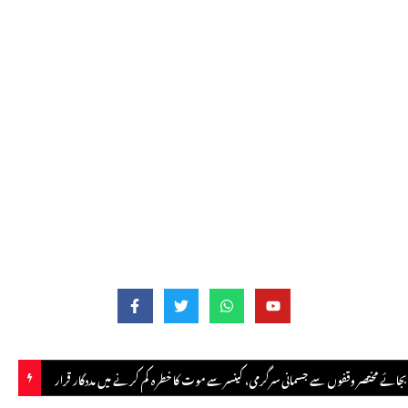
ونچھ ڈویژن کے 4 حلقوں میں پولنگ جاری، سیکیورٹی کے سخت انتظامات