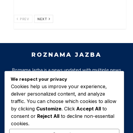
every story has a purpose,
and every viewer is valued.
Thank you for trusting us as
your source for news,
PREV
NEXT
insights, and beyond.
Keep watching SAMAA!
Like and Follow us on Official
Social Platforms:
Website: www.samaa.tv
ROZNAMA JAZBA
Facebook:
facebook.com/samaatvnews
Twitter: twitter.com/samaatv
Roznama Jazba is a news updated with multiple news
Instagram:
& informative blogs holding valueablle material for all
instagram.com/samaatv
We respect your privacy
TikTok:
class of society.
Cookies help us improve your experience,
tiktok.com/@samaadigital
deliver personalized content, and analyze
#SamaaTV #LiveNews
traffic. You can choose which cookies to allow
#BreakingNews
by clicking
Customize
. Click
Accept All
to
PAGES
LINKS
#PakistanNews #SamaaLive
consent or
Reject All
to decline non-essential
#NewsUpdate
#SamaaHeadlines
cookies.
Whats app channel
Facebook page
#24x7News
#LiveStreamNews