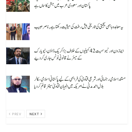
پاکستان اور سعودی عرب میں جشن کا سماں ہے
August 10, 2026
یہ معاہدہ باہمی یکجہتی کی تاریخی بیش رفت کی حیثیت رکھتا ہے, ناصر حبیب
August 10, 2026
ایمازون اور ٹیمو سمیت 42 کمپنیوں کے خلاف بڑا کریک ڈاؤن، نیویارک
کے میئر نے قانونی نوٹس جاری کردیے
August 10, 2026
مستند اسلامی رہنمائی اور شرعی فتاویٰ کی فراہمی کے لیے پاکستانی اسلامی سکالر
بلال احمد مدنی نے امریکہ میں البيان فتاویٰ سینٹر قائم کردیا
August 10, 2026
PREV
NEXT