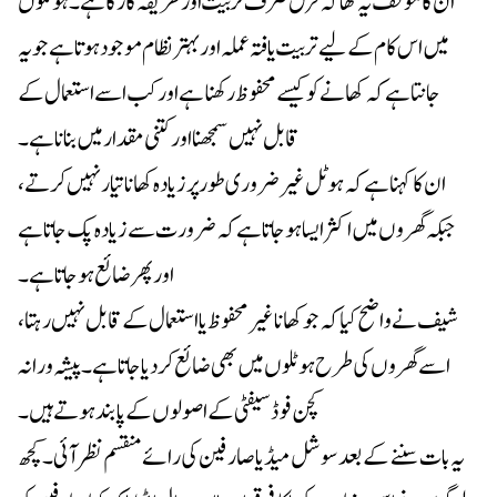
ان کا مؤقف یہ تھا کہ فرق صرف تربیت اور طریقہ کار کا ہے۔ ہوٹلوں
میں اس کام کے لیے تربیت یافتہ عملہ اور بہتر نظام موجود ہوتا ہے جو یہ
جانتا ہے کہ کھانے کو کیسے محفوظ رکھنا ہے اور کب اسے استعمال کے
قابل نہیں سمجھنا اور کتنی مقدار میں بنانا ہے۔
ان کا کہنا ہے کہ ہوٹل غیر ضروری طور پر زیادہ کھانا تیار نہیں کرتے،
جبکہ گھروں میں اکثر ایسا ہو جاتا ہے کہ ضرورت سے زیادہ پک جاتا ہے
اور پھر ضائع ہو جاتا ہے۔
شیف نے واضح کیا کہ جو کھانا غیر محفوظ یا استعمال کے قابل نہیں رہتا،
اسے گھروں کی طرح ہوٹلوں میں بھی ضائع کر دیا جاتا ہے۔ پیشہ ورانہ
کچن فوڈ سیفٹی کے اصولوں کے پابند ہوتے ہیں۔
یہ بات سننے کے بعد سوشل میڈیا صارفین کی رائے منقسم نظر آئی۔ کچھ