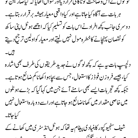
لوگوں نے اس وضاحت کو ناکافی قرار دیا اور سوال اٹھایا کہ کیا صارفین کو
ہر بات سے آگاہ کیا جاتا ہے اور کیا واقعی معیار ہمیشہ برقرار رہتا ہے۔
دوسری جانب کچھ افراد نے اس بات کو تسلیم کیا کہ اچھے ہوٹل اپنی ساکھ
کو نقصان پہنچانے کا خطرہ مول نہیں لیتے اور معیار کو اولین ترجیح دیتے
ہیں۔
دلچسپ بات یہ ہے کہ کچھ لوگوں نے جدید طریقوں کی طرف بھی اشارہ
کیا، جیسے فروزن فوڈز کا استعمال، جس سے بچا ہوا کھانا کم ضائع ہوتا ہے۔
جبکہ کچھ تجربات ایسے بھی سامنے آئے جن میں کہا گیا کہ بڑے ہوٹلوں
میں خاصی مقدار میں کھانا ضائع ہو جاتا ہے اور اسے دوبارہ استعمال نہیں
کیا جاتا۔
شیف سنجیو کپور کا بنیادی پیغام یہ تھا کہ ہوٹل انڈسٹری میں کھانے کے