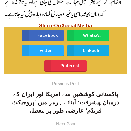
انتظام کے لیے بہتر تکنیکی مہارت استعمال کی جاتی ہے اور یہ تاثر غلط ہے
کہ وہاں ہمیشہ باسی یا غیر معیاری کھانا دوبارہ پیش کیا جاتا ہے۔
Share On Social Media
Facebook
WhatsApp
Twitter
LinkedIn
Pinterest
Previous Post
پاکستانی کوششیں سے امریکا اور ایران کے
درمیان پیشرفت: آبنائے ہرمز میں ’پروجیکٹ
فریڈم‘ عارضی طور پر معطل
Next Post