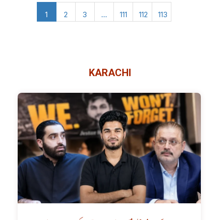
1
2
3
…
111
112
113
KARACHI