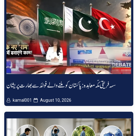
سہہ فریقی مکّہ معاہدہ: پاکستان کو ملنے والے فوائد سے بھارت پریشان
kamal001
August 10, 2026