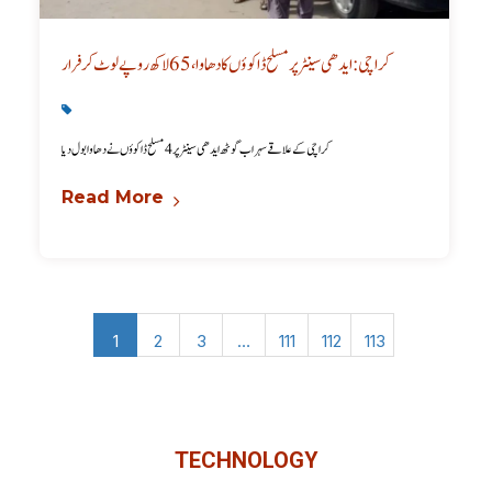
کراچی: ایدھی سینٹر پر مسلح ڈاکوؤں کا دھاوا، 65 لاکھ روپے لوٹ کر فرار
Karachi News
,
Latest
کراچی کے علاقے سہراب گوٹھ ایدھی سینٹر پر 4 مسلح ڈاکوؤں نے دھاوا بول دیا
Read More
1
2
3
…
111
112
113
TECHNOLOGY