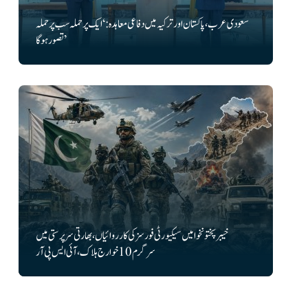
سعودی عرب، پاکستان اور ترکیہ میں دفاعی معاہدہ: ‘ایک پر حملہ سب پر حملہ
تصور ہوگا’
خیبرپختونخوا میں سیکیورٹی فورسز کی کارروائیاں، بھارتی سرپرستی میں
سرگرم 10 خوارج ہلاک، آئی ایس پی آر