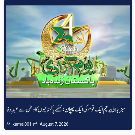
سبز ہلالی پرچم ایک قوم کی ایک پہچان؛ ننھے پاکستانیوں کا وطن سے عہدِ وفا
kamal001
August 7, 2026