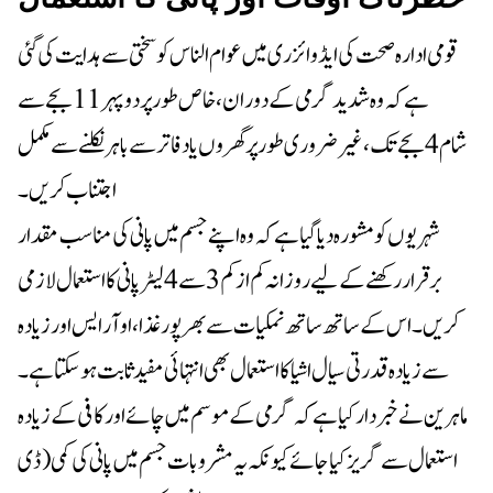
قومی ادارہ صحت کی ایڈوائزری میں عوام الناس کو سختی سے ہدایت کی گئی
ہے کہ وہ شدید گرمی کے دوران، خاص طور پر دوپہر 11 بجے سے
شام 4 بجے تک، غیر ضروری طور پر گھروں یا دفاتر سے باہر نکلنے سے مکمل
اجتناب کریں۔
شہریوں کو مشورہ دیا گیا ہے کہ وہ اپنے جسم میں پانی کی مناسب مقدار
برقرار رکھنے کے لیے روزانہ کم از کم 3 سے 4 لیٹر پانی کا استعمال لازمی
کریں۔ اس کے ساتھ ساتھ نمکیات سے بھرپور غذا، او آر ایس اور زیادہ
سے زیادہ قدرتی سیال اشیا کا استعمال بھی انتہائی مفید ثابت ہو سکتا ہے۔
استعمال سے گریز کیا جائے کیونکہ یہ مشروبات جسم میں پانی کی کمی (ڈی