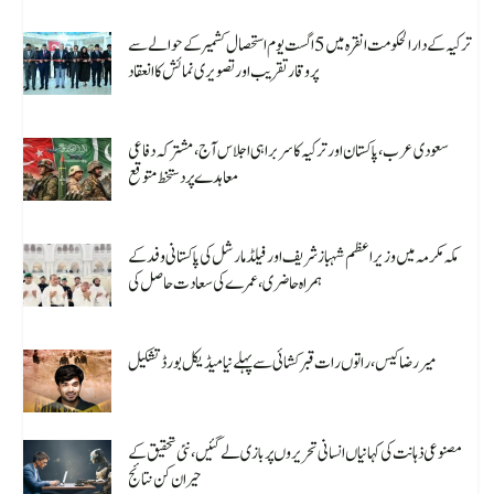
ترکیہ کے دارالحکومت انقرہ میں 5 اگست یوم استحصال کشمیر کے حوالے سے
پروقار تقریب اور تصویری نمائش کا انعقاد
August 7, 2026
سعودی عرب، پاکستان اور ترکیہ کا سربراہی اجلاس آج، مشترکہ دفاعی
معاہدے پر دستخط متوقع
August 7, 2026
مکہ مکرمہ میں وزیراعظم شہباز شریف اور فیلڈ مارشل کی پاکستانی وفد کے
ہمراہ حاضری، عمرے کی سعادت حاصل کی
August 7, 2026
میر رضا کیس، راتوں رات قبر کشائی سے پہلے نیا میڈیکل بورڈ تشکیل
August 7, 2026
مصنوعی ذہانت کی کہانیاں انسانی تحریروں پر بازی لے گئیں، نئی تحقیق کے
حیران کن نتائج