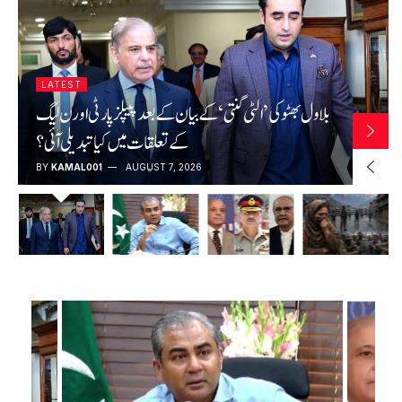
LATEST
موجودہ نظام کہیں نہیں جا رہا، وزیراعظم مدت پوری کریں
گے: محسن نقوی
BY
KAMAL001
AUGUST 6, 2026