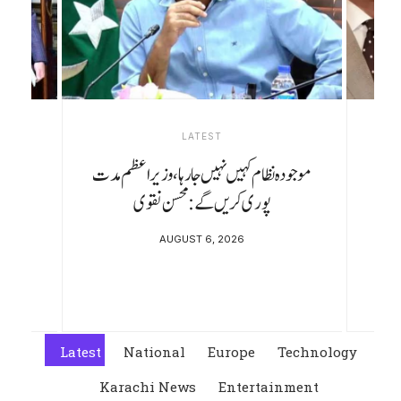
LATEST
مقبوضہ کشمیر کی خصوصی حیثیت کے خاتمے
کے 7 سال: ‘کشمیری خود کو تنہا نہ سمجھیں’
AUGUST 5, 2026
Latest
National
Europe
Technology
Karachi News
Entertainment