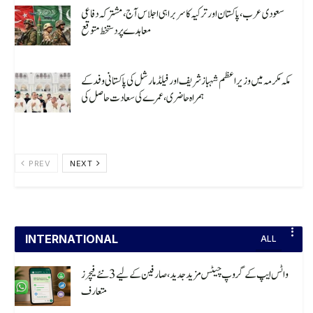
سعودی عرب، پاکستان اور ترکیہ کا سربراہی اجلاس آج، مشترکہ دفاعی
معاہدے پر دستخط متوقع
August 7, 2026
مکہ مکرمہ میں وزیراعظم شہباز شریف اور فیلڈ مارشل کی پاکستانی وفد کے
ہمراہ حاضری، عمرے کی سعادت حاصل کی
August 7, 2026
PREV
NEXT
INTERNATIONAL
ALL
واٹس ایپ کے گروپ چیٹس مزید جدید، صارفین کے لیے 3 نئے فیچرز
متعارف
August 7, 2026