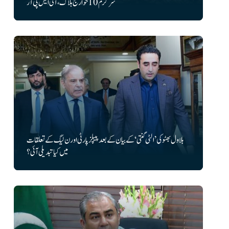
سرگرم 10 خوارج ہلاک، آئی ایس پی آر
بلاول بھٹو کی ’الٹی گنتی‘ کے بیان کے بعد پیپلز پارٹی اور ن لیگ کے تعلقات
میں کیا تبدیلی آئی؟