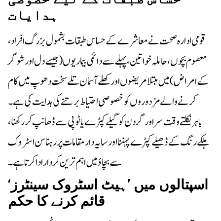
ہدایات
قومی ادارہ صحت نے معاشرے کے حساس طبقات بشمول بزرگ افراد،
معصوم بچوں، حاملہ خواتین، پہلے سے دائمی بیماریوں (جیسے دل اور شوگر
کے امراض) میں مبتلا مریضوں اور کھلے آسمان تلے سخت دھوپ میں کام
کرنے والے مزدوروں کو خصوصی احتیاط برتنے کی ہدایت کی ہے۔
باہر نکلتے وقت سر اور گردن کو گیلے کپڑے یا ٹوپی سے ڈھانپ کر رکھنا،
ہلکے رنگ کے ڈھیلے کپڑے پہننا اور سایہ دار مقامات پر رہنا سن اسٹروک
سے بچاؤ میں اہم ترین کردار ادا کرتا ہے۔
اسپتالوں میں ’ہیٹ اسٹروک سینٹرز‘
قائم کرنے کا حکم