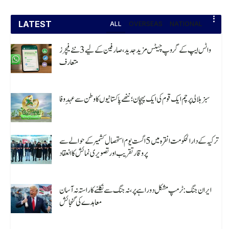
LATEST
ALL
OVERSEAS
NATIONAL
واٹس ایپ کے گروپ چیٹس مزید جدید، صارفین کے لیے 3 نئے فیچرز
متعارف
August 7, 2026
سبز ہلالی پرچم ایک قوم کی ایک پہچان؛ ننھے پاکستانیوں کا وطن سے عہدِ وفا
August 7, 2026
ترکیہ کے دارالحکومت انقرہ میں 5 اگست یوم استحصال کشمیر کے حوالے سے
پروقار تقریب اور تصویری نمائش کا انعقاد
August 7, 2026
ایران جنگ: ٹرمپ مشکل دوراہے پر، نہ جنگ سے نکلنے کا راستہ نہ آسان
معاہدے کی گنجائش
August 7, 2026