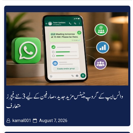
واٹس ایپ کے گروپ چیٹس مزید جدید، صارفین کے لیے 3 نئے فیچرز
متعارف
kamal001
August 7, 2026