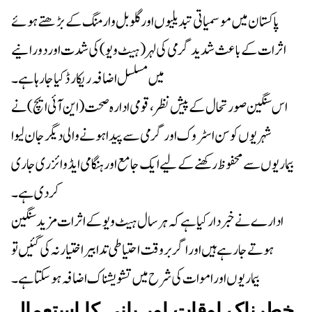
پاکستان میں موسمیاتی تبدیلیوں اور گلوبل وارمنگ کے بڑھتے ہوئے
اثرات کے باعث شدید گرمی کی لہر (ہیٹ ویو) کی شدت اور دورانیے
میں مسلسل اضافہ ریکارڈ کیا جا رہا ہے۔
اس سنگین صورتحال کے پیش نظر، قومی ادارہ صحت (این آئی ایچ) نے
شہریوں کو سن اسٹروک اور گرمی سے پیدا ہونے والی دیگر جان لیوا
بیماریوں سے محفوظ رکھنے کے لیے ایک جامع اور ہنگامی ایڈوائزری جاری
کر دی ہے۔
ہوتے جا رہے ہیں اور اگر بروقت احتیاطی تدابیر اختیار نہ کی گئیں تو
بیماریوں اور اموات کی شرح میں تشویشناک اضافہ ہو سکتا ہے۔
خطرناک اوقات اور پانی کا استعمال