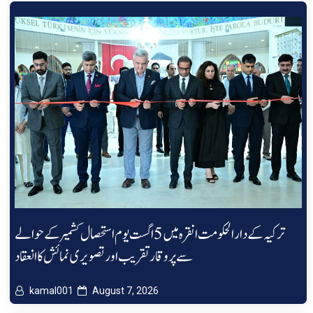
ترکیہ کے دارالحکومت انقرہ میں 5 اگست یوم استحصال کشمیر کے حوالے
سے پروقار تقریب اور تصویری نمائش کا انعقاد
kamal001
August 7, 2026