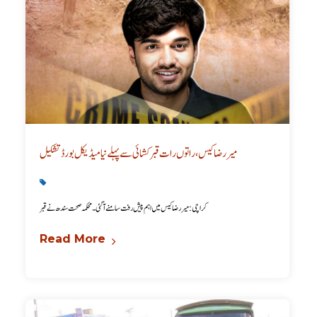
میر رضا کیس، راتوں رات قبر کشائی سے پہلے نیا میڈیکل بورڈ تشکیل
Karachi News
,
Latest
کراچی: میر رضا کیس میں اہم پیش رفت سامنے آگئی۔ محکمہ صحت سندھ نے قبر
Read More