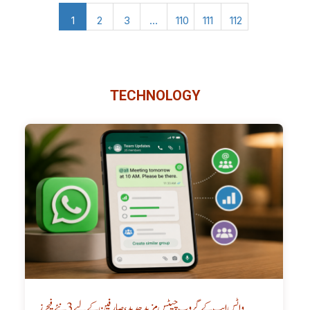
1
2
3
…
110
111
112
TECHNOLOGY
واٹس ایپ کے گروپ چیٹس مزید جدید، صارفین کے لیے 3 نئے فیچرز