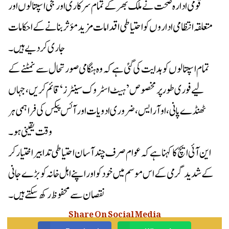
قومی ادارہ صحت نے ملک بھر کے تمام سرکاری اور نجی اسپتالوں اور
متعلقہ انتظامی اداروں کو احتیاطی اقدامات مزید مؤثر بنانے کے احکامات
جاری کر دیے ہیں۔
تمام اسپتالوں کو ہدایت کی گئی ہے کہ وہ ہنگامی صورتحال سے نمٹنے کے
لیے فوری طور پر مخصوص ’ہیٹ اسٹروک سینٹرز‘ قائم کریں، جہاں
ٹھنڈے پانی، او آر ایس، ضروری ادویات اور آئس پیکس کی فراہمی ہر
وقت یقینی ہو۔
این آئی ایچ کا کہنا ہے کہ عوام صرف چند آسان احتیاطی تدابیر اختیار کر
کے شدید گرمی کے اس موسم میں خود کو اور اپنے اہل خانہ کو بڑے جانی
نقصان سے محفوظ رکھ سکتے ہیں۔
Share On Social Media