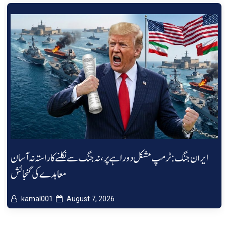
ایران جنگ: ٹرمپ مشکل دوراہے پر، نہ جنگ سے نکلنے کا راستہ نہ آسان
معاہدے کی گنجائش
kamal001
August 7, 2026