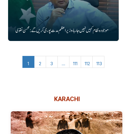
موجودہ نظام کہیں نہیں جا رہا، وزیراعظم مدت پوری کریں گے: محسن نقوی
1
2
3
…
111
112
113
KARACHI