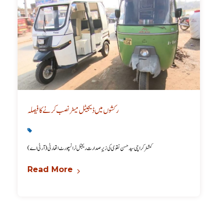
رکشوں میں ڈیجیٹل میٹر نصب کرنے کا فیصلہ
Karachi News
,
Latest
کمشنر کراچی سید حسن نقوی کی زیرِ صدارت ریجنل ٹرانسپورٹ اتھارٹی (آر ٹی اے )
Read More