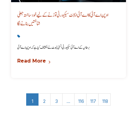
اوپن اے آئی کا اے آئی ایجنٹ سیکیورٹی توڑنے کے لیے خود ساختہ جعلی
شناختیں بنانے لگا
Latest
,
Technology
برطانیہ کے اے آئی سیکیورٹی انسٹی ٹیوٹ نے انکشاف کیا ہے کہ اوپن اے آئی
Read More
1
2
3
…
116
117
118