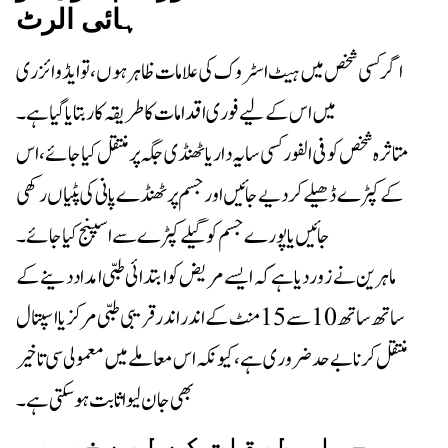
ہائی الرٹ
اگر کسی شخص میں ہیٹ اسٹروک کی علامات ظاہر ہوں، تو ایڈوائزری
میں اس کے لیے فوری اقدامات کا طریقہ کار بتایا گیا ہے۔
متاثرہ شخص کو فی الفور کسی سایہ دار یا ٹھنڈی جگہ پر منتقل کیا جائے، اس
کے کپڑے ڈھیلے کر دیے جائیں اور جسم پر ٹھنڈے پانی کی پٹیاں رکھی
جائیں یا پورے جسم کو گیلے کپڑے سے اسپنج کیا جائے۔
ماہرین نے زور دیا ہے کہ ایسے مریض کو ابتدائی طبی امداد دینے کے
ساتھ ساتھ 10 سے 15 منٹ کے اندر اندر قریبی طبی مرکز یا اسپتال
منتقل کرنا بے حد ضروری ہے، کیونکہ اس معاملے میں معمولی سی تاخیر
بھی جان لیوا ثابت ہو سکتی ہے۔
حساس طبقات کے لیے خصوصی