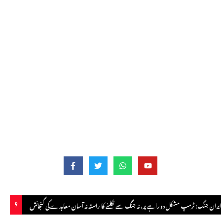
ی عرب، پاکستان اور ترکیہ کا سربراہی اجلاس آج، مشترکہ دفاعی معاہدے پر دستخط متوقع