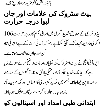
ہائیڈریشن) کو مزید بڑھا دیتے ہیں۔
ہیٹ سٹروک کی علامات اور جان
لیوا درجہ حرارت
ایڈوائزری کے مطابق شدید گرمی میں انسانی جسم کا درجہ حرارت 106
ڈگری فارن ہائیٹ تک پہنچ سکتا ہے، جو کہ انسانی اعضا کے لیے انتہائی تباہ
کن اور جان لیوا ثابت ہوتا ہے۔
این آئی ایچ نے ہیٹ اسٹروک کی نمایاں علامات واضح کرتے ہوئے بتایا
ہے کہ اچانک شدید چکر آنا اور متلی یا الٹی ہونا۔ آنکھوں کے سامنے
دھندلا پن چھا جانا۔ جسم میں شدید کمزوری کا احساس اور یکدم پسینہ آنا
بند ہو جانا۔ جلد کا گرم، سرخ اور خشک ہو جانا۔
ابتدائی طبی امداد اور اسپتالوں کو