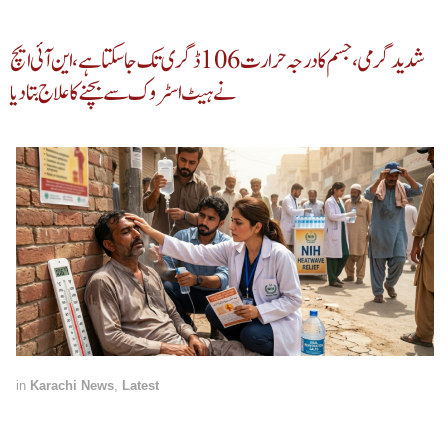
شدید گرمی، جسم کا درجہ حرارت 106 ڈگری تک جا سکتا ہے، این آئی ایچ
نے ہیٹ اسٹروک سے بچنے کا علاج بتادیا
in
Karachi News
,
Latest