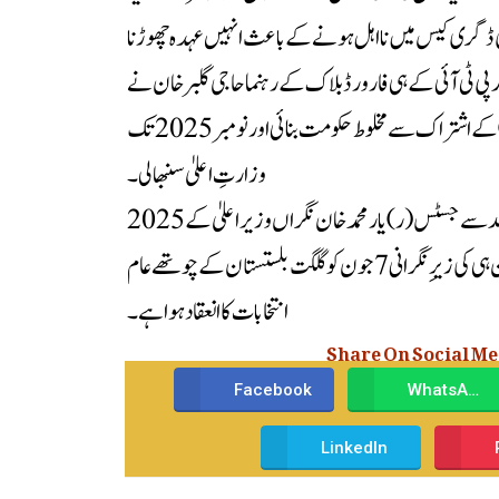
تاہم 2023 میں جعلی ڈگری کیس میں نااہل ہونے کے باعث انہیں عہدہ چھوڑنا
عد پی ٹی آئی کے ہی فارورڈ بلاک کے رہنما حاجی گلبر خان نے
پیپلز پارٹی اور مسلم لیگ (ن) کے اشتراک سے مخلوط حکومت بنائی اور نومبر 2025 تک
وزارتِ اعلیٰ سنبھالی۔
2025 میں اسمبلی تحلیل ہونے کے بعد سے جسٹس (ر) یار محمد خان نگراں وزیراعلیٰ کے
فرائض انجام دے رہے ہیں۔ ان ہی کی زیرِ نگرانی 7 جون کو گلگت بلستستان کے چوتھے عام
انتخابات کا انعقاد ہوا ہے۔
Share On Social M
Facebook
WhatsApp
LinkedIn