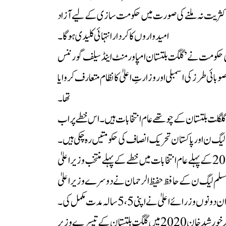
اکثریت نہ ملنے کی صورت میں حکومت سازی کے لیے آزاد
امیدواروں کا کردار انتہائی کلیدی ہوگا۔
ہ 2009 میں وفاقی حکومت نے ’گلگت بلتستان امپاورمنٹ اینڈ سیلف گورننس
وبائی طرز کی اسمبلی اور وزارتِ اعلیٰ کا نظام متعارف کروایا
تھا۔
لگلت بلتستان کے چوتھے عام انتخابات ہیں۔ اس خطے پر اب
م لیگ ن اور پاکستان تحریک انصاف کی حکومتیں رہ چکی ہیں۔
پیپلزپارٹی کے سید مہدی شاہ 2009 کے پہلے عام انتخابات میں خطے کے پہلے منتخب وزیراعلیٰ
 کے بعد 2015 میں مسلم لیگ ن کے حافظ حفیظ الرحمان نے دوسرے وزیر اعلیٰ
وزرائے اعلیٰ نے اپنی 5،5 سالہ مدت مکمل کی۔
پاکستان تحریک انصاف کے خالد خورشید خان 2020 میں گلگت بلتستان کے تیسرے وزیر