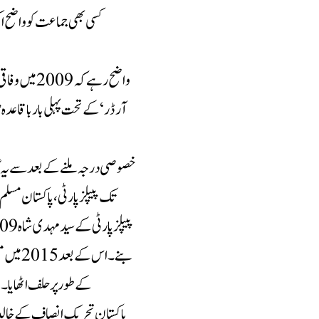
کسی بھی جماعت کو واضح 
واضح رہے ک
آرڈر‘ کے تحت پہلی بار باقاعدہ ص
خصوصی درجہ ملنے کے بعد سے یہ گ
تک پیپلز پارٹی، پاکستان مسل
بنے۔ اس
کے طور پر حلف اٹھایا۔ ان دونوں 