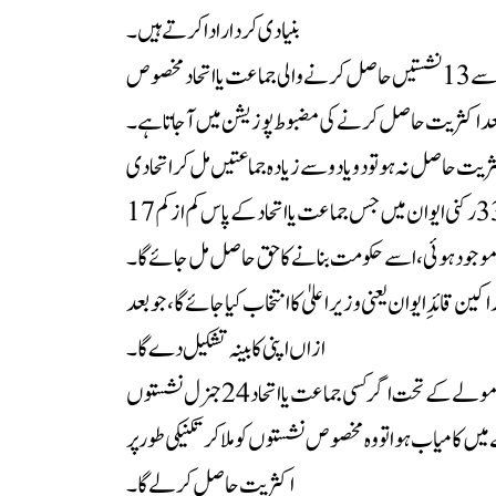
بنیادی کردار ادا کرتے ہیں۔
یعنی 24 جنرل نشستوں میں سے 13 نشستیں حاصل کرنے والی جماعت یا اتحاد مخصوص
عد اکثریت حاصل کرنے کی مضبوط پوزیشن میں آ جاتا ہے۔
یت حاصل نہ ہو تو دو یا دو سے زیادہ جماعتیں مل کر اتحادی
حکومت قائم کرسکتی ہیں۔ یعنی 33 رکنی ایوان میں جس جماعت یا اتحاد کے پاس کم از کم 17
موجود ہوئی، اسے حکومت بنانے کا حق حاصل مل جائے گا۔
ین قائدِ ایوان یعنی وزیراعلیٰ کا انتخاب کیا جائے گا، جو بعد
ازاں اپنی کابینہ تشکیل دے گا۔
حکومت سازی کے اس فارمولے کے تحت اگر کسی جماعت یا اتحاد 24 جنرل نشستوں
نے میں کامیاب ہوا تو وہ مخصوص نشستوں کو ملا کر تکنیکی طور پر
اکثریت حاصل کرلے گا۔