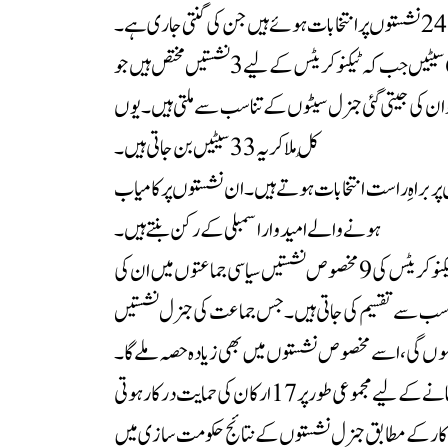
 ہے۔
اس کے علاوہ خواتین کے لیے 6 سیٹیں جب کہ ٹیکنوکریٹس کے لیے 3 نشستیں مختص ہیں جو
 ان کی جیتی گئی جنرل سیٹوں کے تناسب سے ملتی ہیں۔ یوں
کُل ملا کر یہ 33 سیٹیں بن جاتی ہیں۔
2 جنرل نشستوں پر براہِ راست انتخابات ہوتے ہیں۔ ان نشستوں پر کامیاب
ہونے والے امیدوار اسمبلی کے رکن بنتے ہیں۔
دوسرے مرحلے میں خواتین اور ٹیکنوکریٹس کی 9 مخصوص نشستیں سیاسی جماعتوں میں ان کی
اسب سے تقسیم کی جاتی ہیں۔ جس جماعت کی جنرل نشستیں
ہوں گی، اسے مخصوص نشستوں میں بھی زیادہ حصہ ملے گا۔
گلگت بلتستان اسمبلی میں حکومت بنانے کے لیے مجموعی طور پر 17 ارکان کی حمایت درکار ہوتی
کار کے مطابق جنرل نشستوں کے نتائج حکومت سازی میں