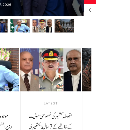
, 2026
BY
KAMAL001
LATEST
مقبوضہ کشمیر کی خصوصی حیثیت
موجودہ،
کے خاتمے کے 7 سال: ‘کشمیری
وزیراع: