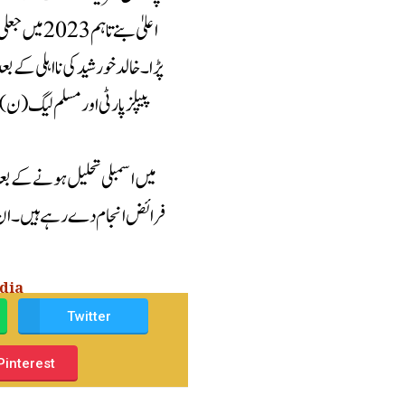
اعلیٰ بنے 
پڑا۔ خالد خورشید کی نااہلی کے ب
edia
Twitter
Pinterest