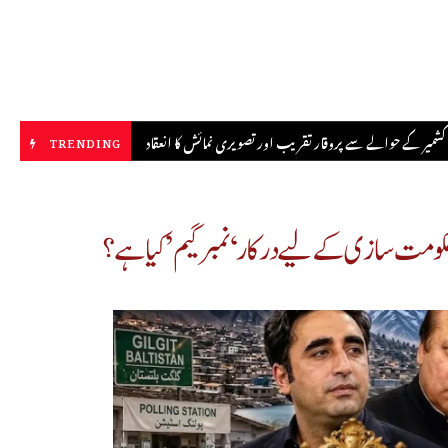
ے پر، نہ جنگ سے نکلنے کا راستہ نہ آسان معاہدے کی گنجائش
TRENDING
حکومت سازی کے لیے درکار ‘نمبر گیم’ کیا ہے؟