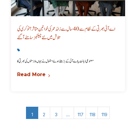
اے آئی بھرتی کے نظام سے 40 سال سے زائد عمر کی خواتین متاثر؟ نوکری کی
تلاش میں نئے چیلنجز سامنے آ گئے
Latest
,
Technology
مصنوعی ذہانت یا اے آئی کے بڑھتے ہوئے استعمال نے جہاں ملازمتوں کی بھرتی کا
Read More
1
2
3
…
117
118
119