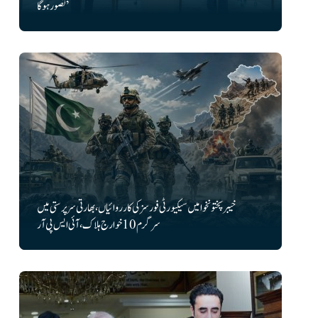
تصور ہوگا’
خیبرپختونخوا میں سیکیورٹی فورسز کی کارروائیاں، بھارتی سرپرستی میں
سرگرم 10 خوارج ہلاک، آئی ایس پی آر