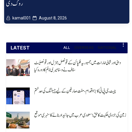
روک دی
kamal001
August 8, 2026
LATEST
ALL
OVERSEAS
NATIONAL
دبئی اور شمالی امارات میں جمہوریہ فلپائن کے قونصل جنرل اور قونصلیٹ
سٹاف نے وسٹا میری ٹائم کا دورہ کیا
August 8, 2026
چیٹ جی پی ٹی کا بڑا اقدام، مفت صارفین کے لیے چیٹنگ کی حد ختم
August 8, 2026
زمین کی جزوی ملکیت کا حق؛ سعودی عرب میں جائیداد بنانے کا سنہری موقع
August 8, 2026