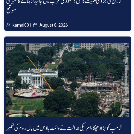
زمین کی جزوی ملکیت کا حق؛ سعودی عرب میں جائیداد بنانے کا سنہری
موقع
kamal001
August 8, 2026
ٹرمپ کو بڑا دھچکا، امریکی عدالت نے وائٹ ہاؤس میں بال روم کی تعمیر