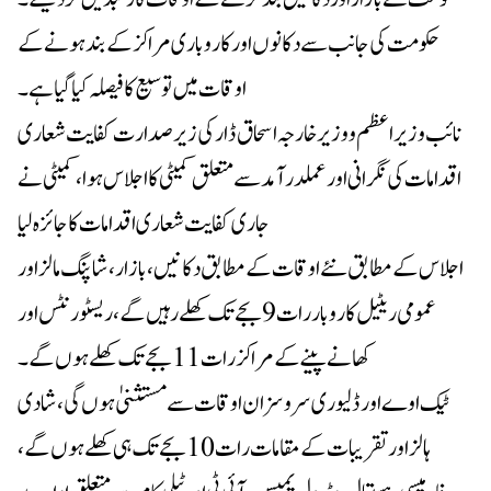
حکومت کی جانب سے دکانوں اور کاروباری مراکز کے بند ہونے کے
اوقات میں توسیع کا فیصلہ کیا گیا ہے۔
نائب وزیراعظم و وزیر خارجہ اسحاق ڈار کی زیر صدارت کفایت شعاری
اقدامات کی نگرانی اور عملدرآمد سے متعلق کمیٹی کا اجلاس ہوا، کمیٹی نے
جاری کفایت شعاری اقدامات کا جائزہ لیا
اجلاس کے مطابق نئے اوقات کے مطابق دکانیں، بازار، شاپنگ مالز اور
عمومی ریٹیل کاروبار رات 9 بجے تک کھلے رہیں گے، ریسٹورنٹس اور
کھانے پینے کے مراکز رات 11 بجے تک کھلے ہوں گے۔
ٹیک اوے اور ڈلیوری سروسز ان اوقات سے مستثنیٰ ہوں گی، شادی
ہالز اور تقریبات کے مقامات رات 10 بجے تک ہی کھلے ہوں گے،