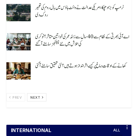
ٹرمپ کو بڑا دھچکا، امریکی عدالت نے وائٹ ہاؤس میں بال روم کی تعمیر
روک دی
August 8, 2026
اے آئی بھرتی کے نظام سے 40 سال سے زائد عمر کی خواتین متاثر؟ نوکری
کی تلاش میں نئے چیلنجز سامنے آ گئے
August 8, 2026
کھانے کے اوقات دماغ پر کیسے اثر انداز ہوتے ہیں؟ نئی تحقیق سامنے آگئی
August 8, 2026
PREV
NEXT
INTERNATIONAL
ALL