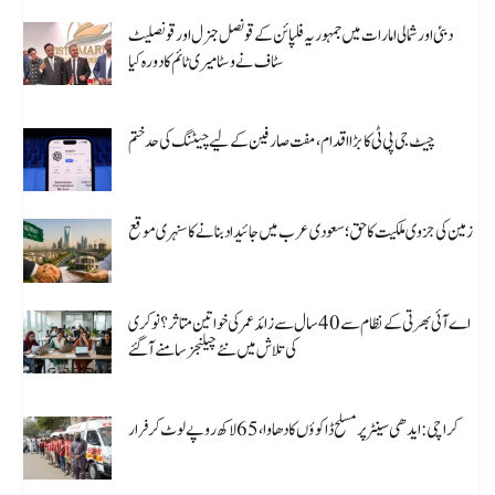
دبئی اور شمالی امارات میں جمہوریہ فلپائن کے قونصل جنرل اور قونصلیٹ
سٹاف نے وسٹا میری ٹائم کا دورہ کیا
August 8, 2026
چیٹ جی پی ٹی کا بڑا اقدام، مفت صارفین کے لیے چیٹنگ کی حد ختم
August 8, 2026
زمین کی جزوی ملکیت کا حق؛ سعودی عرب میں جائیداد بنانے کا سنہری موقع
August 8, 2026
اے آئی بھرتی کے نظام سے 40 سال سے زائد عمر کی خواتین متاثر؟ نوکری
کی تلاش میں نئے چیلنجز سامنے آ گئے
August 8, 2026
کراچی: ایدھی سینٹر پر مسلح ڈاکوؤں کا دھاوا، 65 لاکھ روپے لوٹ کر فرار
August 8, 2026