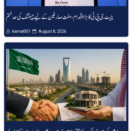
چیٹ جی پی ٹی کا بڑا اقدام، مفت صارفین کے لیے چیٹنگ کی حد ختم
kamal001
August 8, 2026