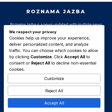
Social Platforms:
Website: www.samaa.tv
ROZNAMA JAZBA
Facebook:
facebook.com/samaatvnews
Twitter: twitter.com/samaatv
Roznama Jazba is a news updated with multiple news
Instagram:
& informative blogs holding valueablle material for all
instagram.com/samaatv
We respect your privacy
TikTok:
class of society.
Cookies help us improve your experience,
tiktok.com/@samaadigital
deliver personalized content, and analyze
#SamaaTV #LiveNews
traffic. You can choose which cookies to allow
#BreakingNews
by clicking
Customize
. Click
Accept All
to
PAGES
LINKS
#PakistanNews #SamaaLive
consent or
Reject All
to decline non-essential
#NewsUpdate
#SamaaHeadlines
cookies.
Whats app channel
Facebook page
#24x7News
#LiveStreamNews
Jazba Home
Jazba Home
Customize
#TopStories #SamaaBulletin
#PoliticalNews
#CurrentAffairs #NewsAlert
Reject All
#NewsToday #WatchLive
SOCIAL MEDIA
#SamaaDigital
Accept All
#SamaaPodcast #UrduNews
#PakistanUpdates