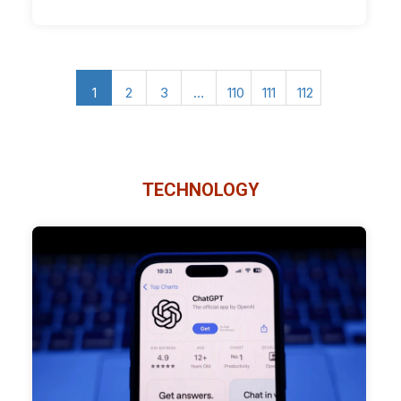
1
2
3
…
110
111
112
TECHNOLOGY