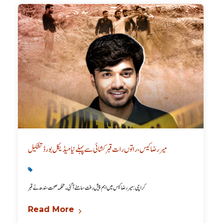
میر رضا کیس، راتوں رات قبر کشائی سے پہلے نیا میڈیکل بورڈ تشکیل
Karachi News
,
Latest
کراچی: میر رضا کیس میں اہم پیش رفت سامنے آگئی۔ محکمہ صحت سندھ نے قبر
Read More