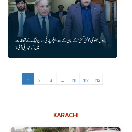
بلاول بھٹو کی ’الٹی گنتی‘ کے بیان کے بعد پیپلز پارٹی اور ن لیگ کے تعلقات
میں کیا تبدیلی آئی؟
1
2
3
…
111
112
113
KARACHI