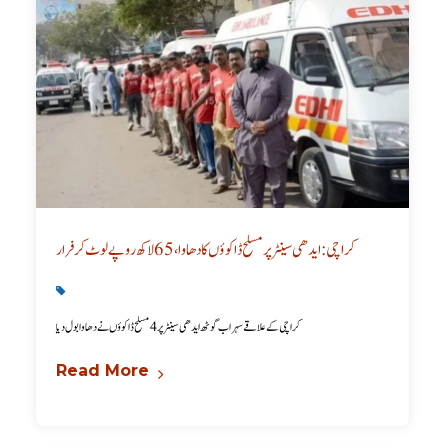
کراچی: ایدھی سینٹر پر مسلح ڈاکوؤں کا دھاوا، 65 لاکھ روپے لوٹ کر فرار
Karachi News
,
Latest
کراچی کے علاقے سہراب گوٹھ ایدھی سینٹر پر 4 مسلح ڈاکوؤں نے دھاوا بول دیا
Read More