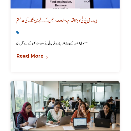
چیٹ جی پی ٹی کا بڑا اقدام، مفت صارفین کے لیے چیٹنگ کی حد ختم
Latest
,
Technology
مصنوعی ذہانت کے پلیٹ فارم چیٹ جی پی ٹی نے مفت صارفین کے لیے تحریری
Read More