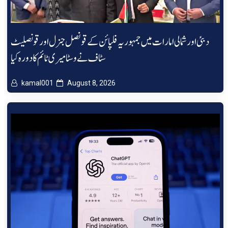
دبئی اور شمالی امارات میں جمہوریہ فلپائن کے قونصل جنرل اور قونصلیٹ
سٹاف نے وسٹا میری ٹائم کا دورہ کیا
kamal001
August 8, 2026