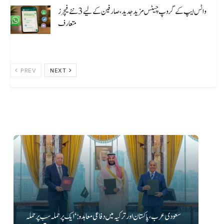
واٹس ایپ کے گروپ چیٹس مزید جدید، صارفین کے لیے 3 نئے فیچرز
متعارف
August 7, 2026
PREV
NEXT
سعودی عرب، پاکستان اور ترکیہ میں دفاعی معاہدہ: ‘ایک پر حملہ سب پر حملہ