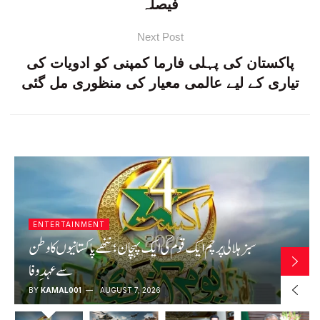
فیصلہ
Next Post
پاکستان کی پہلی فارما کمپنی کو ادویات کی
تیاری کے لیے عالمی معیار کی منظوری مل گئی
LATEST
خیبرپختونخوا میں سیکیورٹی فورسز کی کارروائیاں، بھارتی
سرپرستی میں سرگرم 10 خوارج ہلاک، آئی ایس پی آر
BY
KAMAL001
AUGUST 7, 2026