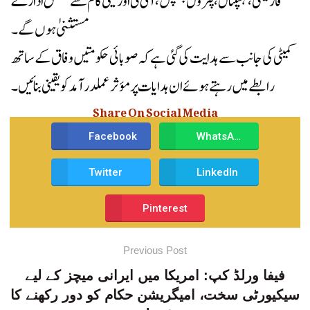
فارمیسی، ہسپتال، پٹرول پمپس، آئی ٹی اور ٹیلی کام سے متعلق ادارے
مستثنیٰ ہوں گے۔
کمیٹی کی جانب سے ہدایت کی گئی ہے کہ صوبائی حکومتیں وفاق کے ساتھ
رابطے میں رہتے ہوئے ان ہدایات پر مؤثر عملدرآمد کو یقینی بنائیں۔
Share On Social Media
Facebook
WhatsApp
Twitter
LinkedIn
Pinterest
Previous Post
فیفا ورلڈ کپ: امریکا میں ایرانی میچز کے لیے
سیکیورٹی سخت، امیگریشن حکام کو دور رکھنے کا