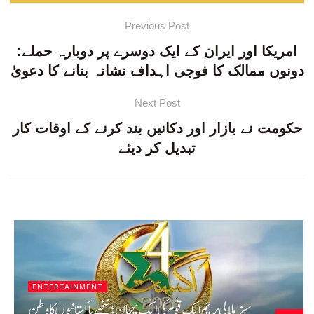
Previous Post
امریکا اور ایران کے ایک دوسرے پر دوبارہ حملے:
دونوں ممالک کا فوجی اہداف نشانہ بنانے کا دعویٰ
Next Post
حکومت نے بازار اور دکانیں بند کرنے کے اوقات کار
تبدیل کر دیئے
LATEST
خیبرپختونخوا میں سیکیورٹی فورسز کی کارروائیاں، بھارتی