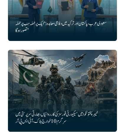
سعودی عرب، پاکستان اور ترکیہ میں دفاعی معاہدہ: ‘ایک پر حملہ سب پر حملہ
تصور ہوگا’
خیبرپختونخوا میں سیکیورٹی فورسز کی کارروائیاں، بھارتی سرپرستی میں
سرگرم 10 خوارج ہلاک، آئی ایس پی آر