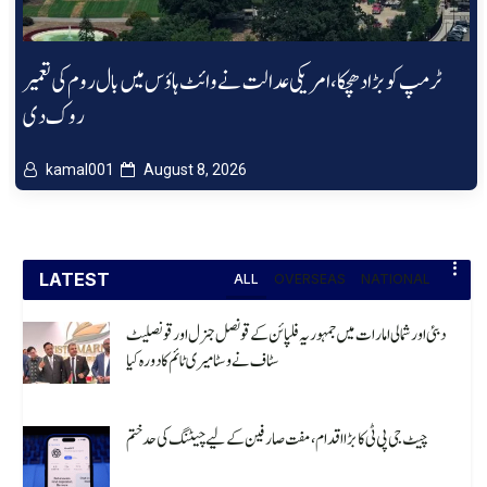
ٹرمپ کو بڑا دھچکا، امریکی عدالت نے وائٹ ہاؤس میں بال روم کی تعمیر
روک دی
kamal001
August 8, 2026
LATEST
ALL
OVERSEAS
NATIONAL
دبئی اور شمالی امارات میں جمہوریہ فلپائن کے قونصل جنرل اور قونصلیٹ
سٹاف نے وسٹا میری ٹائم کا دورہ کیا
August 8, 2026
چیٹ جی پی ٹی کا بڑا اقدام، مفت صارفین کے لیے چیٹنگ کی حد ختم
August 8, 2026