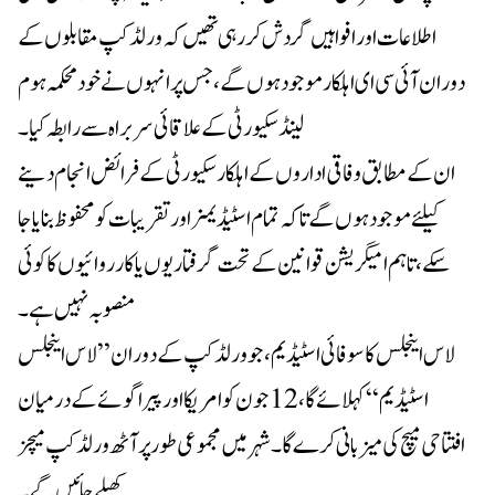
اطلاعات اور افواہیں گردش کر رہی تھیں کہ ورلڈ کپ مقابلوں کے
دوران آئی سی ای اہلکار موجود ہوں گے، جس پر انہوں نے خود محکمہ ہوم
لینڈ سکیورٹی کے علاقائی سربراہ سے رابطہ کیا۔
ان کے مطابق وفاقی اداروں کے اہلکار سکیورٹی کے فرائض انجام دینے
کیلئے موجود ہوں گے تاکہ تمام اسٹیڈیمز اور تقریبات کو محفوظ بنایا جا
سکے، تاہم امیگریشن قوانین کے تحت گرفتاریوں یا کارروائیوں کا کوئی
منصوبہ نہیں ہے۔
لاس اینجلس کا سوفائی اسٹیڈیم، جو ورلڈ کپ کے دوران ”لاس اینجلس
اسٹیڈیم“ کہلائے گا، 12 جون کو امریکا اور پیراگوئے کے درمیان
افتتاحی میچ کی میزبانی کرے گا۔ شہر میں مجموعی طور پر آٹھ ورلڈ کپ میچز
کھیلے جائیں گے۔