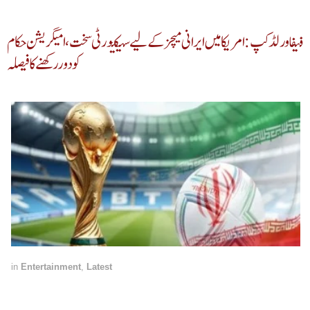
فیفا ورلڈ کپ: امریکا میں ایرانی میچز کے لیے سیکیورٹی سخت، امیگریشن حکام
کو دور رکھنے کا فیصلہ
in
Entertainment
,
Latest