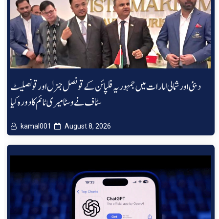
دبئی اور شمالی امارات میں جمہوریہ فلپائن کے قونصل جنرل اور قونصلیٹ
سٹاف نے وسٹا میری ٹائم کا دورہ کیا
kamal001
August 8, 2026