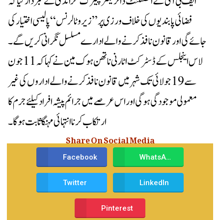
ایف بی آئی کے اسسٹنٹ ڈائریکٹر پیٹرک گرانڈی نے خبردار کیا کہ
فضائی پابندیوں کی خلاف ورزی پر ”زیرو ٹالرنس“ پالیسی اختیار کی
جائے گی اور قانون نافذ کرنے والے ادارے مسلسل نگرانی کریں گے۔
لاس اینجلس کے ڈسٹرکٹ اٹارنی ناتھن ہوک مین نے کہا کہ 11 جون
سے 19 جولائی تک شہر میں قانون نافذ کرنے والے اداروں کی غیر
معمولی موجودگی ہوگی اور اس عرصے میں جرائم پیشہ افراد کیلئے جرم کا
ارتکاب کرنا انتہائی مہنگا ثابت ہوگا۔
Share On Social Media
Facebook
WhatsApp
Twitter
LinkedIn
Pinterest