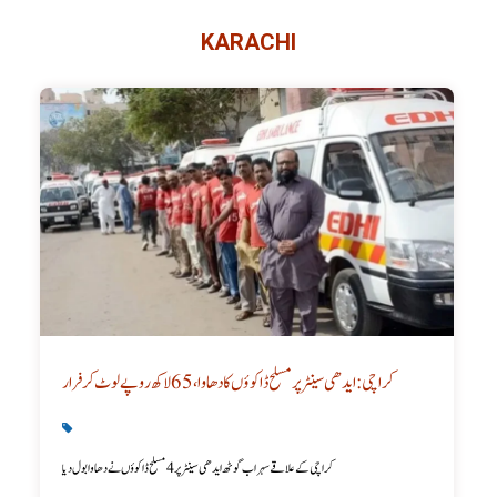
KARACHI
کراچی: ایدھی سینٹر پر مسلح ڈاکوؤں کا دھاوا، 65 لاکھ روپے لوٹ کر فرار
Karachi News
,
Latest
کراچی کے علاقے سہراب گوٹھ ایدھی سینٹر پر 4 مسلح ڈاکوؤں نے دھاوا بول دیا