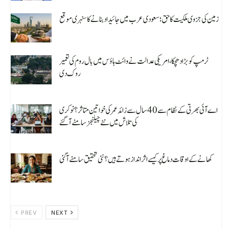
زمین کی جزوی ملکیت کا حق؛ سعودی عرب میں جائیداد بنانے کا سنہری موقع
August 8, 2026
ٹرمپ کو بڑا دھچکا، امریکی عدالت نے وائٹ ہاؤس میں بال روم کی تعمیر
روک دی
August 8, 2026
اے آئی بھرتی کے نظام سے 40 سال سے زائد عمر کی خواتین متاثر؟ نوکری
کی تلاش میں نئے چیلنجز سامنے آ گئے
August 8, 2026
کھانے کے اوقات دماغ پر کیسے اثر انداز ہوتے ہیں؟ نئی تحقیق سامنے آگئی
August 8, 2026
PREV
NEXT