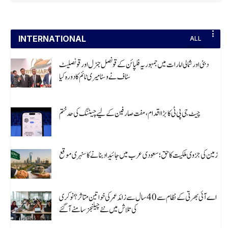
INTERNATIONAL
ALL
دبئی اور شمالی امارات میں جمہوریہ فلپائن کے قونصل جنرل اور قونصلیٹ
سٹاف نے وسٹا میری ٹائم کا دورہ کیا
August 8, 2026
چیٹ جی پی ٹی کا بڑا اقدام، مفت صارفین کے لیے چیٹنگ کی حد ختم
August 8, 2026
زمین کی جزوی ملکیت کا حق؛ سعودی عرب میں جائیداد بنانے کا سنہری موقع
August 8, 2026
اے آئی بھرتی کے نظام سے 40 سال سے زائد عمر کی خواتین متاثر؟ نوکری
کی تلاش میں نئے چیلنجز سامنے آ گئے
August 8, 2026