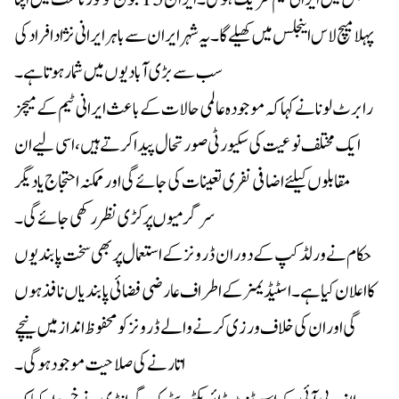
پہلا میچ لاس اینجلس میں کھیلے گا۔ یہ شہر ایران سے باہر ایرانی نژاد افراد کی
سب سے بڑی آبادیوں میں شمار ہوتا ہے۔
رابرٹ لونا نے کہا کہ موجودہ عالمی حالات کے باعث ایرانی ٹیم کے میچز
ایک مختلف نوعیت کی سکیورٹی صورتحال پیدا کرتے ہیں، اسی لیے ان
مقابلوں کیلئے اضافی نفری تعینات کی جائے گی اور ممکنہ احتجاج یا دیگر
سرگرمیوں پر کڑی نظر رکھی جائے گی۔
حکام نے ورلڈ کپ کے دوران ڈرونز کے استعمال پر بھی سخت پابندیوں
کا اعلان کیا ہے۔ اسٹیڈیمز کے اطراف عارضی فضائی پابندیاں نافذ ہوں
گی اور ان کی خلاف ورزی کرنے والے ڈرونز کو محفوظ انداز میں نیچے
اتارنے کی صلاحیت موجود ہوگی۔