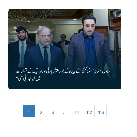
بلاول بھٹو کی ’الٹی گنتی‘ کے بیان کے بعد پیپلز پارٹی اور ن لیگ کے تعلقات
میں کیا تبدیلی آئی؟
1
2
3
…
111
112
113