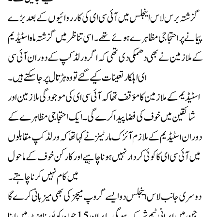
گزشتہ برس لاس اینجلس میں آئی سی ای کی کارروائیوں کے بعد بڑے
پیمانے پر احتجاجی مظاہرے ہوئے تھے۔ اسی تناظر میں گزشتہ ماہ اسٹیڈیم
کے ملازمین نے بھی دھمکی دی تھی کہ اگر ورلڈ کپ کے دوران آئی سی
ای اہلکار تعینات کیے گئے تو وہ ہڑتال پر جا سکتے ہیں۔
اسٹیڈیم کے ملازمین کا مؤقف تھا کہ آئی سی ای کی موجودگی ملازمین اور
شائقین میں خوف کی فضا پیدا کرے گی۔ ایک احتجاجی مظاہرے کے
دوران اسٹیڈیم کے ملازم آئزک مارٹینز نے کہا تھا کہ ورلڈ کپ مقابلوں
میں آئی سی ای کا کوئی کردار نہیں ہونا چاہیے اور کارکن خوف کے ماحول
میں کام نہیں کرنا چاہتے۔
دوسری جانب لاس اینجلس دو ایسے گروپ میچز کی بھی میزبانی کرے گا
جن میں ایرانی ٹیم شریک ہوگی۔ ایران 15 جون کو ٹورنامنٹ میں اپنا