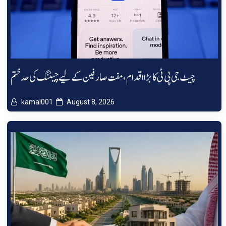
چیٹ جی پی ٹی کا بڑا اقدام، مفت صارفین کے لیے چیٹنگ کی حد ختم
kamal001
August 8, 2026