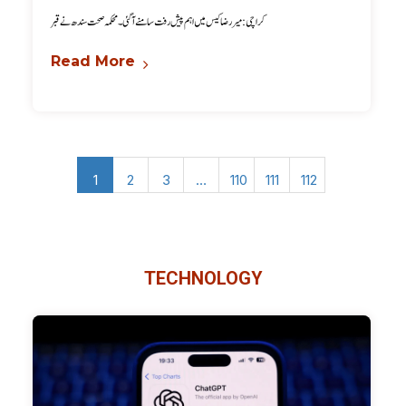
کراچی: میر رضا کیس میں اہم پیش رفت سامنے آگئی۔ محکمہ صحت سندھ نے قبر
Read More
1
2
3
…
110
111
112
TECHNOLOGY