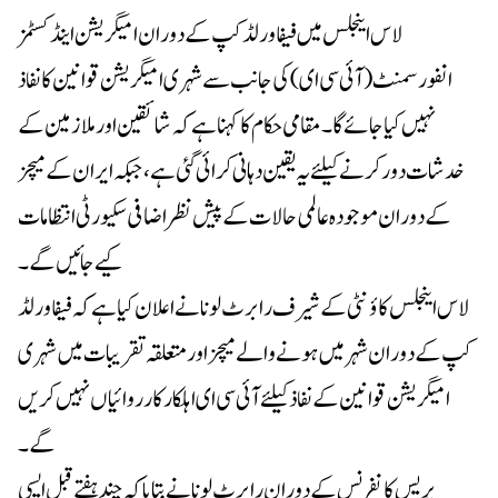
لاس اینجلس میں فیفا ورلڈ کپ کے دوران امیگریشن اینڈ کسٹمز
انفورسمنٹ (آئی سی ای) کی جانب سے شہری امیگریشن قوانین کا نفاذ
نہیں کیا جائے گا۔ مقامی حکام کا کہنا ہے کہ شائقین اور ملازمین کے
خدشات دور کرنے کیلئے یہ یقین دہانی کرائی گئی ہے، جبکہ ایران کے میچز
کے دوران موجودہ عالمی حالات کے پیش نظر اضافی سکیورٹی انتظامات
کیے جائیں گے۔
لاس اینجلس کاؤنٹی کے شیرف رابرٹ لونا نے اعلان کیا ہے کہ فیفا ورلڈ
کپ کے دوران شہر میں ہونے والے میچز اور متعلقہ تقریبات میں شہری
امیگریشن قوانین کے نفاذ کیلئے آئی سی ای اہلکار کارروائیاں نہیں کریں
گے۔
پریس کانفرنس کے دوران رابرٹ لونا نے بتایا کہ چند ہفتے قبل ایسی