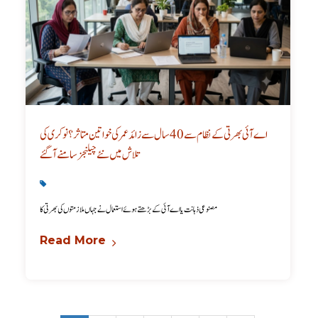
اے آئی بھرتی کے نظام سے 40 سال سے زائد عمر کی خواتین متاثر؟ نوکری کی
تلاش میں نئے چیلنجز سامنے آ گئے
Latest
,
Technology
مصنوعی ذہانت یا اے آئی کے بڑھتے ہوئے استعمال نے جہاں ملازمتوں کی بھرتی کا
Read More