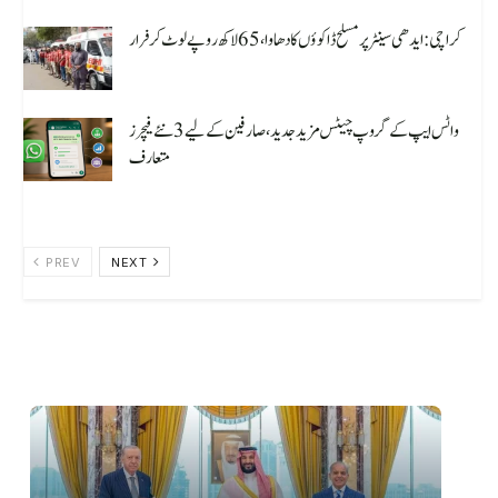
کراچی: ایدھی سینٹر پر مسلح ڈاکوؤں کا دھاوا، 65 لاکھ روپے لوٹ کر فرار
August 8, 2026
واٹس ایپ کے گروپ چیٹس مزید جدید، صارفین کے لیے 3 نئے فیچرز
متعارف
August 7, 2026
PREV
NEXT