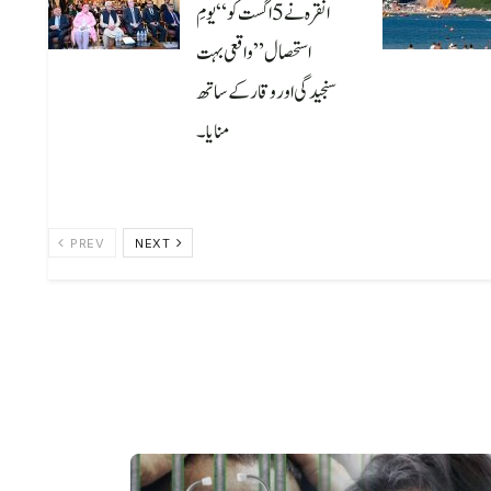
انقرہ نے 5 اگست کو “یومِ
استحصال” واقعی بہت
سنجیدگی اور وقار کے ساتھ
منایا۔
August 6, 2026
PREV
NEXT