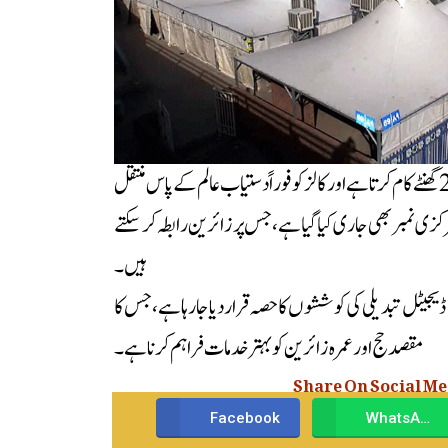
نظام کی خاص بات یہ ہے کہ یہ 24 گھنٹے کام کرتا ہے اور کالز کو فوراً دستیاب عالم کے پاس منتقل
ی نمبر بھی جاری کیا گیا ہے، جس پر زائرین رابطہ کر سکتے
ہیں۔
یٹل تبدیلی کی کوششوں کا حصہ قرار دیا جا رہا ہے، جس کا
مقصد حج اور عمرہ زائرین کو بہتر خدمات فراہم کرنا ہے۔
Share On Social M
Facebook
WhatsApp