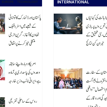
INTERNATIONAL
EUROPE
TECHNOLOGY
ذہانت کی کہانیاں
پاکستان اور ڈنمارک کا توانائی
ی تحریروں پر بازی
کے شعبے میں اسٹریٹجک
ں، نئی تحقیق کے
تعاون کا آغاز، گرین انرجی
حیران کن نتائج
منتقلی تیز کرنے پر اتفاق
August 6, 2026
August 6, 2
امریکا دوبارہ اپنے سابقہ
کستان کے سفارت
وعدوں کی پاسداری پر آمادہ
خانے، انقرہ نے 5 اگست
ہے، ایرانی نائب وزیر خارجہ
مِ استحصال” واقعی
August 6, 2026
یدگی اور وقار کے
روس کے ساحلی تفریحی
ساتھ منایا۔