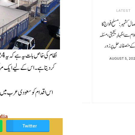
LATEST
حصال کشمیر: مسلح افواج کا
م سے اظہارِ یکجہتی، مسئلہ
کے منصفانہ حل پر زور
AUGUST 5, 20
کر دیتا ہے۔ اس کے لیے ایک مرکز
اس اقدام کو سعودی عرب میں ڈیج
edia
Twitter