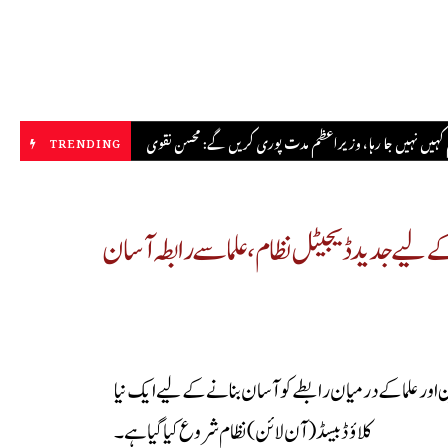
نے سابقہ وعدوں کی پاسداری پر آمادہ ہے، ایرانی نائب وزیر خارجہ
TRENDING
 لیے جدید ڈیجیٹل نظام، علما سے رابطہ آسان
ین اور علما کے درمیان رابطے کو آسان بنانے کے لیے ایک نیا
کلاؤڈ بیسڈ (آن لائن) نظام شروع کیا گیا ہے۔