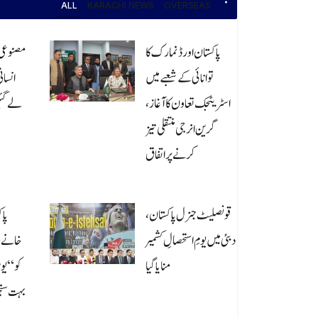
ALL
KARACHI NEWS
OVERSEAS
پاکستان اور ڈنمارک کا
مصنوعی 
توانائی کے شعبے میں
انسان
اسٹریٹجک تعاون کا آغاز،
لے گئی
گرین انرجی منتقلی تیز
کرنے پر اتفاق
026
August 6, 2026
قونصلیٹ جنرل پاکستان،
پا
دبئی میں یومِ استحصالِ کشمیر
منایا گیا
کو “یو
بہت سنج
August 6, 2026