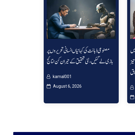
میں
مصنوعی ذہانت کی کہانیاں انسانی تحریروں پر
تیز
بازی لے گئیں، نئی تحقیق کے حیران کن نتائج
اق
kamal001
August 6, 2026