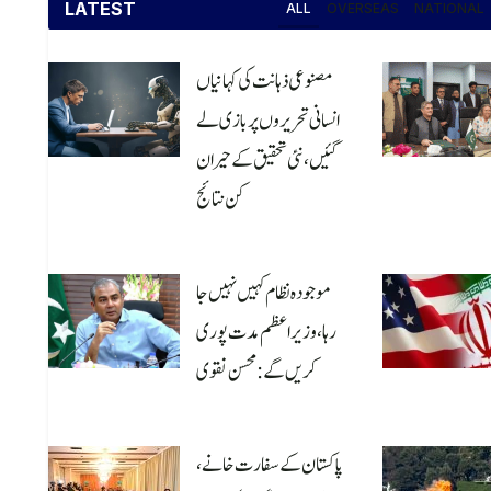
LATEST
ALL
OVERSEAS
NATIONAL
مصنوعی ذہانت کی کہانیاں
انسانی تحریروں پر بازی لے
گئیں، نئی تحقیق کے حیران
کن نتائج
August 6, 2026
موجودہ نظام کہیں نہیں جا
رہا، وزیراعظم مدت پوری
کریں گے: محسن نقوی
August 6, 2026
پاکستان کے سفارت خانے،