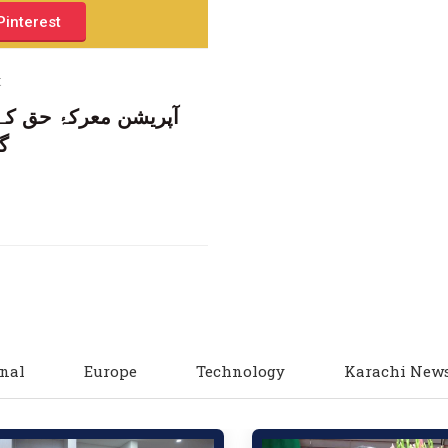
Pinterest
t
گھ
nal
Europe
Technology
Karachi New