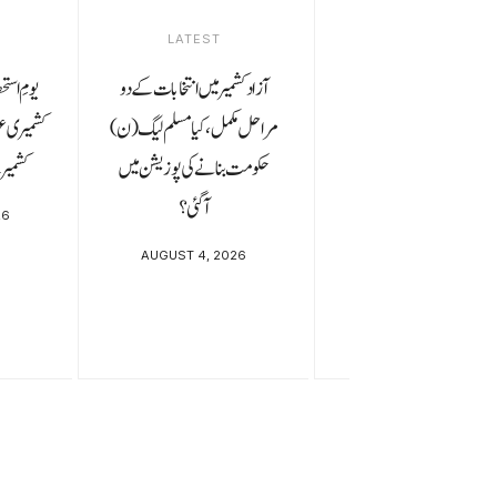
LATEST
آزاد کشمیر میں انتخابات کے دو
یومِ است
مراحل مکمل، کیا مسلم لیگ (ن)
کشمیری عوا
حکومت بنانے کی پوزیشن میں
کشمیر 
آگئی؟
26
AUGUST 4, 2026