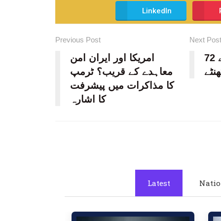
LinkedIn
Previous Post
Next Pos
آپریشن معرکۂ حق کے 72
امریکا اور ایران امن
نٹے
معاہدے کے قریب؟ ٹرمپ
کا مذاکرات میں پیشرفت
کا اشارہ
Latest
Natio