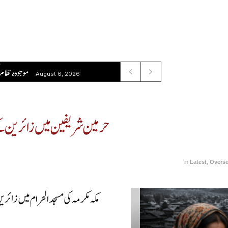
امریکا دوبارہ اپ
August 6, 2026
حرمین شریفین میں زائرین کے
in
Latest
,
Overs
مکہ مکرمہ کی مسجد الحرام میں زائر