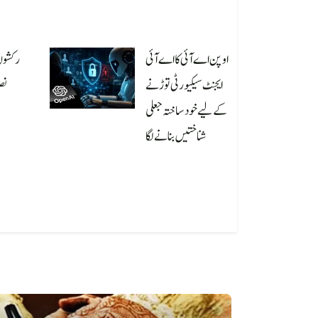
026
اوپن اے آئی کا اے آئی
رکشوں 
ایجنٹ سیکیورٹی توڑنے
نص
کے لیے خود ساختہ جعلی
026
شناختیں بنانے لگا
August 5, 2026