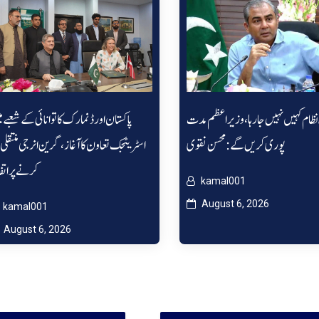
نظام کہیں نہیں جا رہا، وزیراعظم مدت
پاکستان اور ڈنمارک کا توانائی کے شعبے 
پوری کریں گے: محسن نقوی
اسٹریٹجک تعاون کا آغاز، گرین انرجی منتقلی 
کرنے پر اتف
kamal001
August 6, 2026
kamal001
August 6, 2026