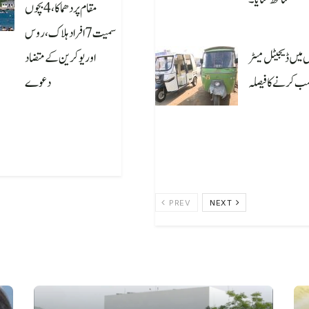
مقام پر دھماکا، 4 بچوں
August 6, 2
سمیت 7 افراد ہلاک، روس
میں ڈیجیٹل میٹر
اور یوکرین کے متضاد
ب کرنے کا فیصلہ
دعوے
August 6, 2026
August 6, 2
PREV
NEXT