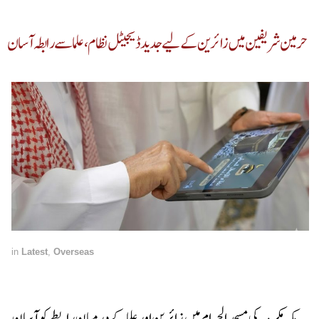
حرمین شریفین میں زائرین کے لیے جدید ڈیجیٹل نظام، علما سے رابطہ آسان
in
Latest
,
Overseas
مکہ مکرمہ کی مسجد الحرام میں زائرین اور علما کے درمیان رابطے کو آسان