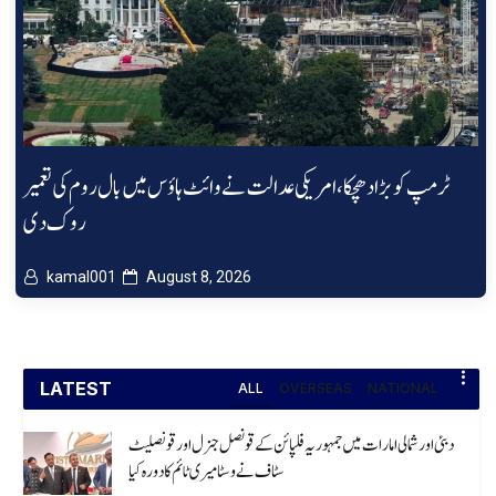
ٹرمپ کو بڑا دھچکا، امریکی عدالت نے وائٹ ہاؤس میں بال روم کی تعمیر
روک دی
kamal001
August 8, 2026
LATEST
ALL
OVERSEAS
NATIONAL
دبئی اور شمالی امارات میں جمہوریہ فلپائن کے قونصل جنرل اور قونصلیٹ
سٹاف نے وسٹا میری ٹائم کا دورہ کیا