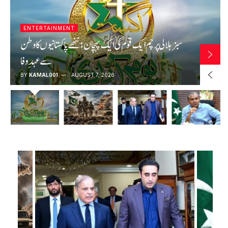
LATEST
خیبرپختونخوا میں سیکیورٹی فورسز کی کارروائیاں، بھارتی
سرپرستی میں سرگرم 10 خوارج ہلاک، آئی ایس پی آر
BY
KAMAL001
AUGUST 7, 2026