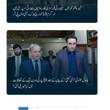
خیبرپختونخوا میں سیکیورٹی فورسز کی کارروائیاں، بھارتی سرپرستی میں
سرگرم 10 خوارج ہلاک، آئی ایس پی آر
بلاول بھٹو کی ’الٹی گنتی‘ کے بیان کے بعد پیپلز پارٹی اور ن لیگ کے تعلقات
میں کیا تبدیلی آئی؟