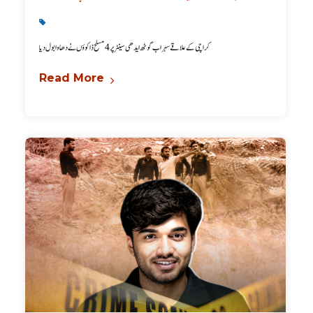
Karachi News
,
Latest
کراچی کے علاقے سہراب گوٹھ ایدھی سینٹر پر 4 مسلح ڈاکوؤں نے دھاوا بول دیا
Read More