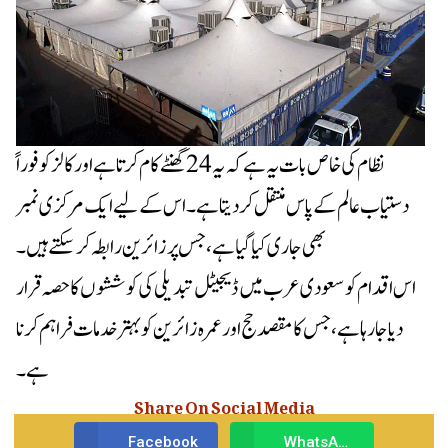
نظام کی خاص بات یہ ہے کہ یہ 24 گھنٹے کام کرتا ہے اور کالز کو فوراً
دستیاب عالم کے پاس منتقل کر دیتا ہے۔ اس کے لیے ایک مرکزی نمبر
بھی جاری کیا گیا ہے، جس پر زائرین رابطہ کر سکتے ہیں۔
اس اقدام کو سعودی عرب میں ڈیجیٹل تبدیلی کی کوششوں کا حصہ قرار
دیا جا رہا ہے، جس کا مقصد حج اور عمرہ زائرین کو بہتر خدمات فراہم کرنا
ہے۔
Share On Social Media
Facebook
WhatsApp