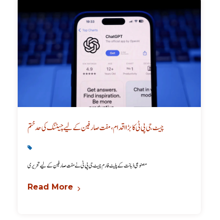
چیٹ جی پی ٹی کا بڑا اقدام، مفت صارفین کے لیے چیٹنگ کی حد ختم
Latest
,
Technology
مصنوعی ذہانت کے پلیٹ فارم چیٹ جی پی ٹی نے مفت صارفین کے لیے تحریری
Read More