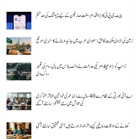
August 8, 2026
چیٹ جی پی ٹی کا بڑا اقدام، مفت صارفین کے لیے چیٹنگ کی حد ختم
August 8, 2026
زمین کی جزوی ملکیت کا حق؛ سعودی عرب میں جائیداد بنانے کا سنہری موقع
August 8, 2026
ٹرمپ کو بڑا دھچکا، امریکی عدالت نے وائٹ ہاؤس میں بال روم کی تعمیر
روک دی
August 8, 2026
اے آئی بھرتی کے نظام سے 40 سال سے زائد عمر کی خواتین متاثر؟ نوکری
کی تلاش میں نئے چیلنجز سامنے آ گئے
August 8, 2026
کھانے کے اوقات دماغ پر کیسے اثر انداز ہوتے ہیں؟ نئی تحقیق سامنے آگئی
August 8, 2026