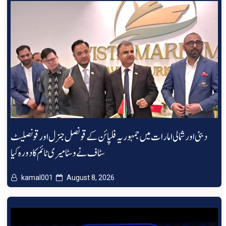
دبئی اور شمالی امارات میں جمہوریہ فلپائن کے قونصل جنرل اور قونصلیٹ
سٹاف نے وسٹا میری ٹائم کا دورہ کیا
kamal001
August 8, 2026