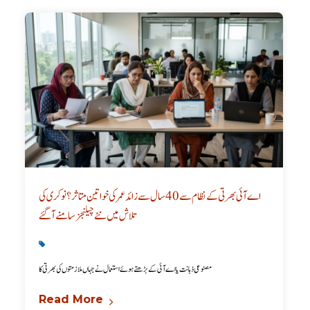
اے آئی بھرتی کے نظام سے 40 سال سے زائد عمر کی خواتین متاثر؟ نوکری کی
تلاش میں نئے چیلنجز سامنے آ گئے
Latest
,
Technology
مصنوعی ذہانت یا اے آئی کے بڑھتے ہوئے استعمال نے جہاں ملازمتوں کی بھرتی کا
Read More