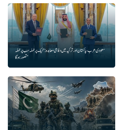
سعودی عرب، پاکستان اور ترکیہ میں دفاعی معاہدہ: ‘ایک پر حملہ سب پر حملہ
تصور ہوگا’