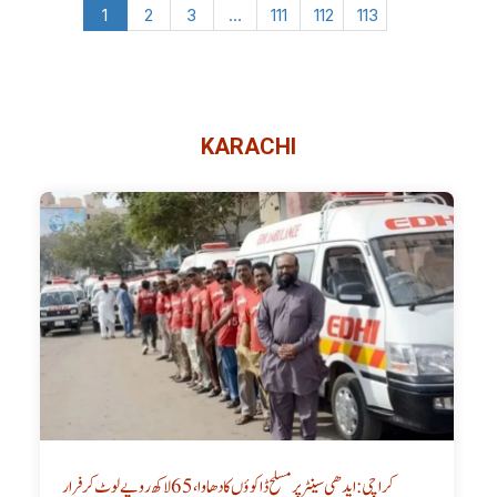
1
2
3
…
111
112
113
KARACHI
کراچی: ایدھی سینٹر پر مسلح ڈاکوؤں کا دھاوا، 65 لاکھ روپے لوٹ کر فرار