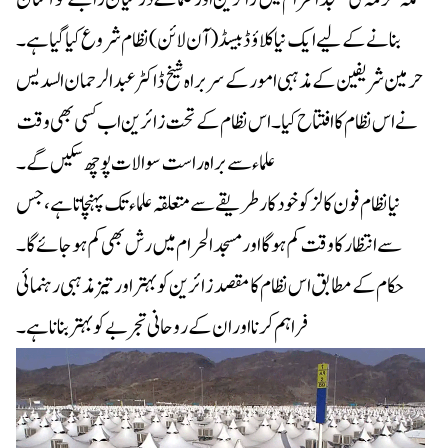
بنانے کے لیے ایک نیا کلاؤڈ بیسڈ (آن لائن) نظام شروع کیا گیا ہے۔
حرمین شریفین کے مذہبی امور کے سربراہ شیخ ڈاکٹر عبدالرحمان السدیس
نے اس نظام کا افتتاح کیا۔ اس نظام کے تحت زائرین اب کسی بھی وقت
علماء سے براہ راست سوالات پوچھ سکیں گے۔
نیا نظام فون کالز کو خودکار طریقے سے متعلقہ علماء تک پہنچاتا ہے، جس
سے انتظار کا وقت کم ہوگا اور مسجد الحرام میں رش بھی کم ہو جائے گا۔
حکام کے مطابق اس نظام کا مقصد زائرین کو بہتر اور تیز مذہبی رہنمائی
فراہم کرنا اور ان کے روحانی تجربے کو بہتر بنانا ہے۔