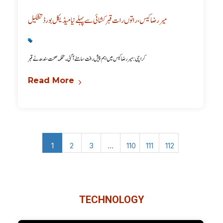
میر رضا کیس، راتوں رات قبر کشائی سے پہلے نیا میڈیکل بورڈ تشکیل
Karachi News
,
Latest
کراچی: میر رضا کیس میں اہم پیش رفت سامنے آگئی۔ محکمہ صحت سندھ نے قبر
Read More
1
2
3
…
110
111
112
TECHNOLOGY