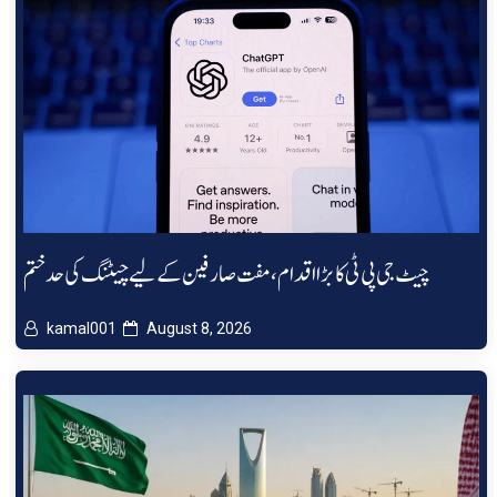
چیٹ جی پی ٹی کا بڑا اقدام، مفت صارفین کے لیے چیٹنگ کی حد ختم
kamal001
August 8, 2026