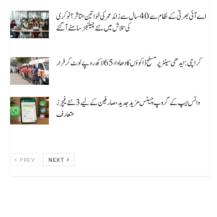
اے آئی بھرتی کے نظام سے 40 سال سے زائد عمر کی خواتین متاثر؟ نوکری
کی تلاش میں نئے چیلنجز سامنے آ گئے
August 8, 2026
کراچی: ایدھی سینٹر پر مسلح ڈاکوؤں کا دھاوا، 65 لاکھ روپے لوٹ کر فرار
August 8, 2026
واٹس ایپ کے گروپ چیٹس مزید جدید، صارفین کے لیے 3 نئے فیچرز
متعارف
August 7, 2026
PREV
NEXT