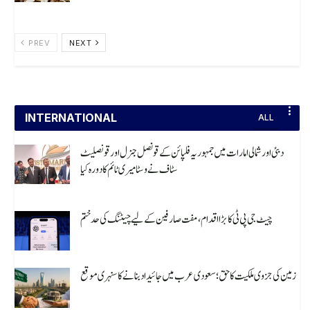
PREV
NEXT
INTERNATIONAL
ALL
دبئی اور شمالی امارات میں جمہوریہ فلپائن کے قونصل جنرل اور قونصلیٹ
سٹاف نے وسٹا میری ٹائم کا دورہ کیا
August 8, 2026
چیٹ جی پی ٹی کا بڑا اقدام، مفت صارفین کے لیے چیٹنگ کی حد ختم
August 8, 2026
زمین کی جزوی ملکیت کا حق؛ سعودی عرب میں جائیداد بنانے کا سنہری موقع
August 8, 2026